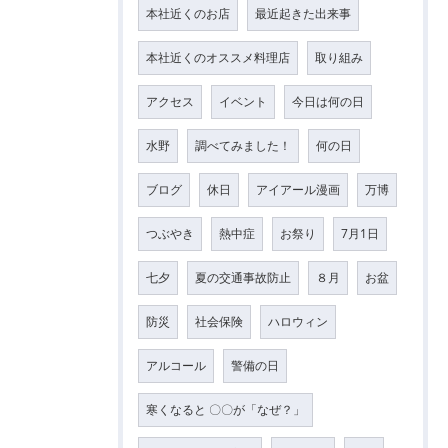
本社近くのお店
最近起きた出来事
本社近くのオススメ料理店
取り組み
アクセス
イベント
今日は何の日
水野
調べてみました！
何の日
ブログ
休日
アイアール漫画
万博
つぶやき
熱中症
お祭り
7月1日
七夕
夏の交通事故防止
８月
お盆
防災
社会保険
ハロウィン
アルコール
警備の日
寒くなると 〇〇が「なぜ？」