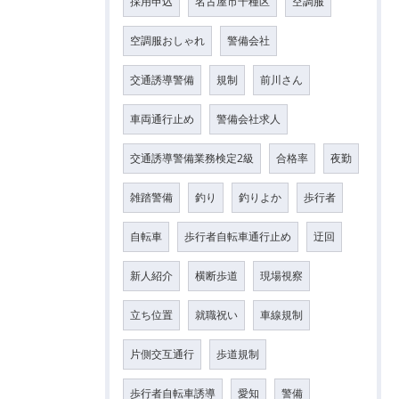
採用申込
名古屋市千種区
空調服
空調服おしゃれ
警備会社
交通誘導警備
規制
前川さん
車両通行止め
警備会社求人
交通誘導警備業務検定2級
合格率
夜勤
雑踏警備
釣り
釣りよか
歩行者
自転車
歩行者自転車通行止め
迂回
新人紹介
横断歩道
現場視察
立ち位置
就職祝い
車線規制
片側交互通行
歩道規制
歩行者自転車誘導
愛知
警備