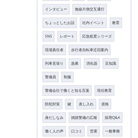
インタビュー
無線片側交互通行
ちょっとしたお話
社内イベント
教育
SNS
レポート
応急処置シリーズ
現場責任者
歩行者自転車迂回案内
列車見張り
急募
消化器
豆知識
警備員
制服
警備会社で働くと知る言葉
現任教育
防犯対策
鍵
差し入れ
資格
身だしなみ
雑踏警備の広報
採用Q&A
働く人の声
口コミ
営業
一般事務