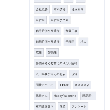
会社概要
車両誘導
迂回案内
名古屋
名古屋まつり
信号片側交互通行
舗装工事
踏切片側交互通行
千種区
求人
広報
警備服
警備を始める前に知りたい情報
八田事務所近くのお店
現場
面接について
TikTok
オススメ店
隊員さん
Happy Valentine
現場周り
車両迂回案内
服装
アンケート