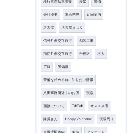
歩行者自転車誘導
愛知
警備
会社概要
車両誘導
迂回案内
名古屋
名古屋まつり
信号片側交互通行
舗装工事
踏切片側交互通行
千種区
求人
広報
警備服
警備を始める前に知りたい情報
八田事務所近くのお店
現場
面接について
TikTok
オススメ店
隊員さん
Happy Valentine
現場周り
車両迂回案内
服装
アンケート