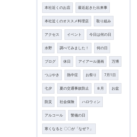
本社近くのお店
最近起きた出来事
本社近くのオススメ料理店
取り組み
アクセス
イベント
今日は何の日
水野
調べてみました！
何の日
ブログ
休日
アイアール漫画
万博
つぶやき
熱中症
お祭り
7月1日
七夕
夏の交通事故防止
８月
お盆
防災
社会保険
ハロウィン
アルコール
警備の日
寒くなると 〇〇が「なぜ？」