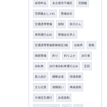
採用申込
名古屋市千種区
空調服
空調服おしゃれ
警備会社
交通誘導警備
規制
前川さん
車両通行止め
警備会社求人
交通誘導警備業務検定2級
合格率
夜勤
雑踏警備
釣り
釣りよか
歩行者
自転車
歩行者自転車通行止め
迂回
新人紹介
横断歩道
現場視察
立ち位置
就職祝い
車線規制
片側交互通行
歩道規制