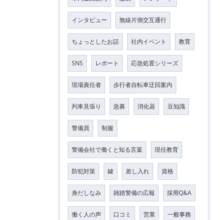
インタビュー
無線片側交互通行
ちょっとしたお話
社内イベント
教育
SNS
レポート
応急処置シリーズ
現場責任者
歩行者自転車迂回案内
列車見張り
急募
消化器
豆知識
警備員
制服
警備会社で働くと知る言葉
現任教育
防犯対策
鍵
差し入れ
資格
身だしなみ
雑踏警備の広報
採用Q&A
働く人の声
口コミ
営業
一般事務