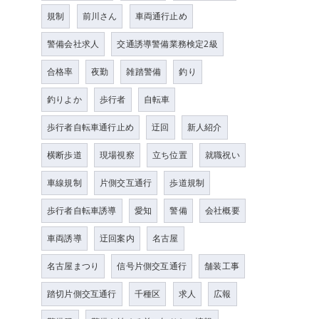
規制
前川さん
車両通行止め
警備会社求人
交通誘導警備業務検定2級
合格率
夜勤
雑踏警備
釣り
釣りよか
歩行者
自転車
歩行者自転車通行止め
迂回
新人紹介
横断歩道
現場視察
立ち位置
就職祝い
車線規制
片側交互通行
歩道規制
歩行者自転車誘導
愛知
警備
会社概要
車両誘導
迂回案内
名古屋
名古屋まつり
信号片側交互通行
舗装工事
踏切片側交互通行
千種区
求人
広報