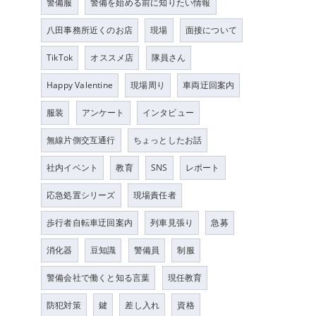
警備服
警備を始める前に知りたい情報
八田事務所近くのお店
現場
面接について
TikTok
オススメ店
隊員さん
Happy Valentine
現場周り
車両迂回案内
服装
アンケート
インタビュー
無線片側交互通行
ちょっとしたお話
社内イベント
教育
SNS
レポート
応急処置シリーズ
現場責任者
歩行者自転車迂回案内
列車見張り
急募
消化器
豆知識
警備員
制服
警備会社で働くと知る言葉
現任教育
防犯対策
鍵
差し入れ
資格