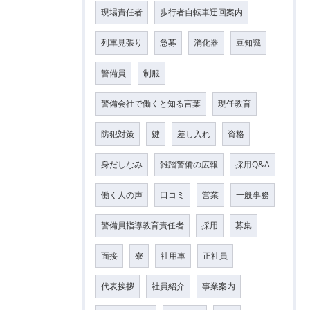
現場責任者
歩行者自転車迂回案内
列車見張り
急募
消化器
豆知識
警備員
制服
警備会社で働くと知る言葉
現任教育
防犯対策
鍵
差し入れ
資格
身だしなみ
雑踏警備の広報
採用Q&A
働く人の声
口コミ
営業
一般事務
警備員指導教育責任者
採用
募集
面接
寮
社用車
正社員
代表挨拶
社員紹介
事業案内