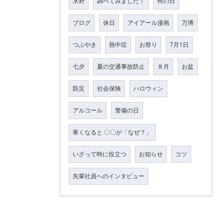
水野
調べてみました！
何の日
ブログ
休日
アイアール漫画
万博
つぶやき
熱中症
お祭り
7月1日
七夕
夏の交通事故防止
８月
お盆
防災
社会保険
ハロウィン
アルコール
警備の日
寒くなると 〇〇が「なぜ？」
いざって時に役立つ
お知らせ
コツ
先輩社員へのインタビュー