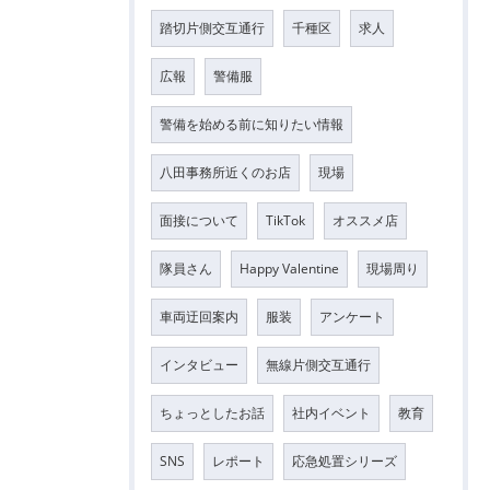
踏切片側交互通行
千種区
求人
広報
警備服
警備を始める前に知りたい情報
八田事務所近くのお店
現場
面接について
TikTok
オススメ店
隊員さん
Happy Valentine
現場周り
車両迂回案内
服装
アンケート
インタビュー
無線片側交互通行
ちょっとしたお話
社内イベント
教育
SNS
レポート
応急処置シリーズ