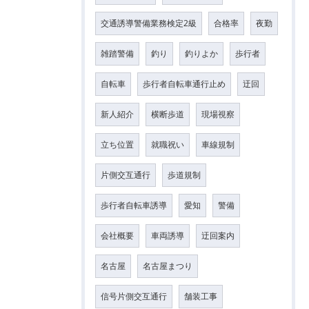
交通誘導警備業務検定2級
合格率
夜勤
雑踏警備
釣り
釣りよか
歩行者
自転車
歩行者自転車通行止め
迂回
新人紹介
横断歩道
現場視察
立ち位置
就職祝い
車線規制
片側交互通行
歩道規制
歩行者自転車誘導
愛知
警備
会社概要
車両誘導
迂回案内
名古屋
名古屋まつり
信号片側交互通行
舗装工事