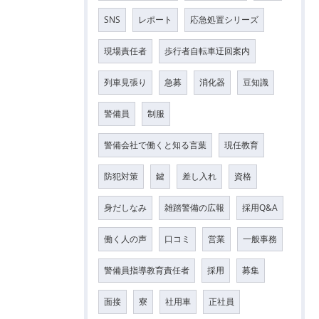
SNS
レポート
応急処置シリーズ
現場責任者
歩行者自転車迂回案内
列車見張り
急募
消化器
豆知識
警備員
制服
警備会社で働くと知る言葉
現任教育
防犯対策
鍵
差し入れ
資格
身だしなみ
雑踏警備の広報
採用Q&A
働く人の声
口コミ
営業
一般事務
警備員指導教育責任者
採用
募集
面接
寮
社用車
正社員