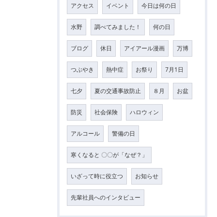
アクセス
イベント
今日は何の日
水野
調べてみました！
何の日
ブログ
休日
アイアール漫画
万博
つぶやき
熱中症
お祭り
7月1日
七夕
夏の交通事故防止
８月
お盆
防災
社会保険
ハロウィン
アルコール
警備の日
寒くなると 〇〇が「なぜ？」
いざって時に役立つ
お知らせ
先輩社員へのインタビュー