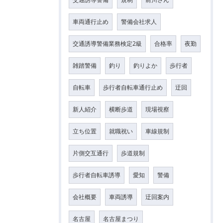
車両通行止め
警備会社求人
交通誘導警備業務検定2級
合格率
夜勤
雑踏警備
釣り
釣りよか
歩行者
自転車
歩行者自転車通行止め
迂回
新人紹介
横断歩道
現場視察
立ち位置
就職祝い
車線規制
片側交互通行
歩道規制
歩行者自転車誘導
愛知
警備
会社概要
車両誘導
迂回案内
名古屋
名古屋まつり