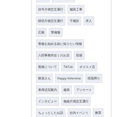
信号片側交互通行
舗装工事
踏切片側交互通行
千種区
求人
広報
警備服
警備を始める前に知りたい情報
八田事務所近くのお店
現場
面接について
TikTok
オススメ店
隊員さん
Happy Valentine
現場周り
車両迂回案内
服装
アンケート
インタビュー
無線片側交互通行
ちょっとしたお話
社内イベント
教育