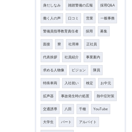
身だしなみ
雑踏警備の広報
採用Q&A
働く人の声
口コミ
営業
一般事務
警備員指導教育責任者
採用
募集
面接
寮
社用車
正社員
代表挨拶
社員紹介
事業案内
求める人物像
ビジョン
隊員
特殊車両
入社祝い
検定
お中元
拡声器
事故発生時の処置
熱中症対策
交通誘導
八田
千種
YouTube
大学生
パート
アルバイト