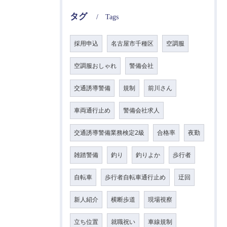
タグ
Tags
採用申込
名古屋市千種区
空調服
空調服おしゃれ
警備会社
交通誘導警備
規制
前川さん
車両通行止め
警備会社求人
交通誘導警備業務検定2級
合格率
夜勤
雑踏警備
釣り
釣りよか
歩行者
自転車
歩行者自転車通行止め
迂回
新人紹介
横断歩道
現場視察
立ち位置
就職祝い
車線規制