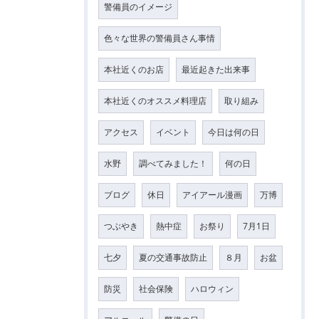
警備員のイメージ
色々な世界の警備員さん事情
本社近くのお店
最近起きた出来事
本社近くのオススメ料理店
取り組み
アクセス
イベント
今日は何の日
水野
調べてみました！
何の日
ブログ
休日
アイアール漫画
万博
つぶやき
熱中症
お祭り
7月1日
七夕
夏の交通事故防止
８月
お盆
防災
社会保険
ハロウィン