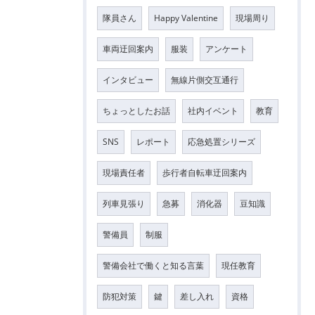
隊員さん
Happy Valentine
現場周り
車両迂回案内
服装
アンケート
インタビュー
無線片側交互通行
ちょっとしたお話
社内イベント
教育
SNS
レポート
応急処置シリーズ
現場責任者
歩行者自転車迂回案内
列車見張り
急募
消化器
豆知識
警備員
制服
警備会社で働くと知る言葉
現任教育
防犯対策
鍵
差し入れ
資格