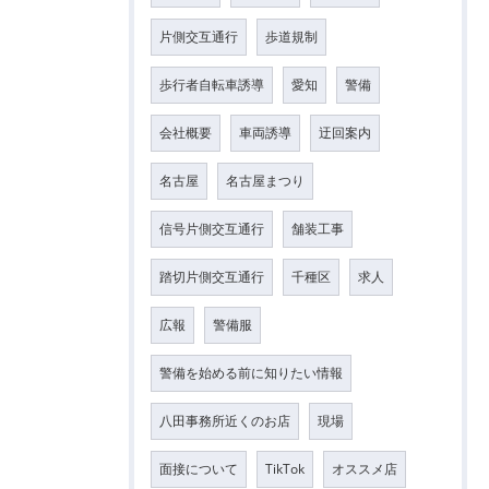
片側交互通行
歩道規制
歩行者自転車誘導
愛知
警備
会社概要
車両誘導
迂回案内
名古屋
名古屋まつり
信号片側交互通行
舗装工事
踏切片側交互通行
千種区
求人
広報
警備服
警備を始める前に知りたい情報
八田事務所近くのお店
現場
面接について
TikTok
オススメ店