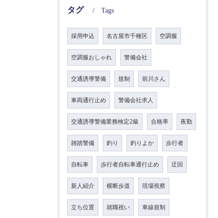
タグ
Tags
採用申込
名古屋市千種区
空調服
空調服おしゃれ
警備会社
交通誘導警備
規制
前川さん
車両通行止め
警備会社求人
交通誘導警備業務検定2級
合格率
夜勤
雑踏警備
釣り
釣りよか
歩行者
自転車
歩行者自転車通行止め
迂回
新人紹介
横断歩道
現場視察
立ち位置
就職祝い
車線規制