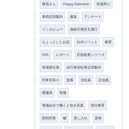
隊員さん
Happy Valentine
現場周り
車両迂回案内
服装
アンケート
インタビュー
無線片側交互通行
ちょっとしたお話
社内イベント
教育
SNS
レポート
応急処置シリーズ
現場責任者
歩行者自転車迂回案内
列車見張り
急募
消化器
豆知識
警備員
制服
警備会社で働くと知る言葉
現任教育
防犯対策
鍵
差し入れ
資格