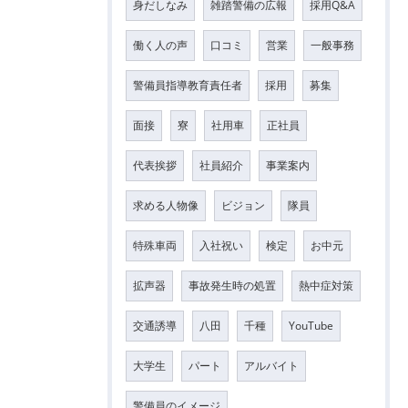
身だしなみ
雑踏警備の広報
採用Q&A
働く人の声
口コミ
営業
一般事務
警備員指導教育責任者
採用
募集
面接
寮
社用車
正社員
代表挨拶
社員紹介
事業案内
求める人物像
ビジョン
隊員
特殊車両
入社祝い
検定
お中元
拡声器
事故発生時の処置
熱中症対策
交通誘導
八田
千種
YouTube
大学生
パート
アルバイト
警備員のイメージ