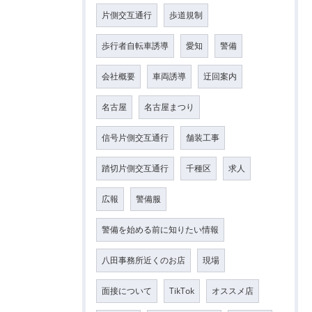
片側交互通行
歩道規制
歩行者自転車誘導
愛知
警備
会社概要
車両誘導
迂回案内
名古屋
名古屋まつり
信号片側交互通行
舗装工事
踏切片側交互通行
千種区
求人
広報
警備服
警備を始める前に知りたい情報
八田事務所近くのお店
現場
面接について
TikTok
オススメ店