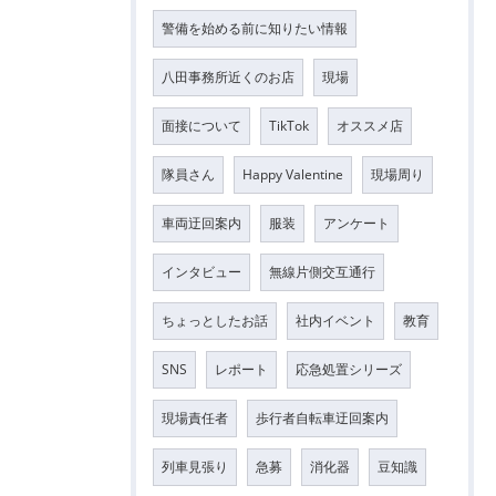
警備を始める前に知りたい情報
八田事務所近くのお店
現場
面接について
TikTok
オススメ店
隊員さん
Happy Valentine
現場周り
車両迂回案内
服装
アンケート
インタビュー
無線片側交互通行
ちょっとしたお話
社内イベント
教育
SNS
レポート
応急処置シリーズ
現場責任者
歩行者自転車迂回案内
列車見張り
急募
消化器
豆知識