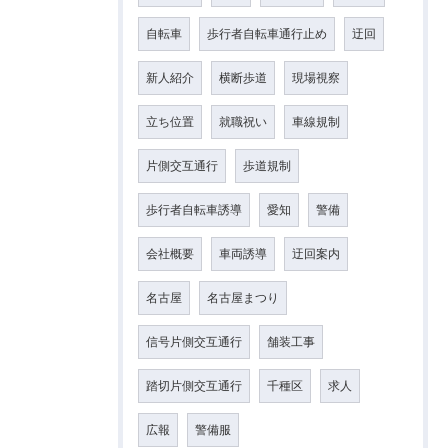
自転車
歩行者自転車通行止め
迂回
新人紹介
横断歩道
現場視察
立ち位置
就職祝い
車線規制
片側交互通行
歩道規制
歩行者自転車誘導
愛知
警備
会社概要
車両誘導
迂回案内
名古屋
名古屋まつり
信号片側交互通行
舗装工事
踏切片側交互通行
千種区
求人
広報
警備服