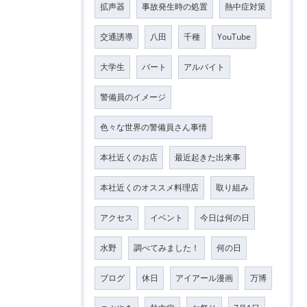
拡声器
事故発生時の処置
熱中症対策
交通誘導
八田
千種
YouTube
大学生
パート
アルバイト
警備員のイメージ
色々な世界の警備員さん事情
本社近くのお店
最近起きた出来事
本社近くのオススメ料理店
取り組み
アクセス
イベント
今日は何の日
水野
調べてみました！
何の日
ブログ
休日
アイアール漫画
万博