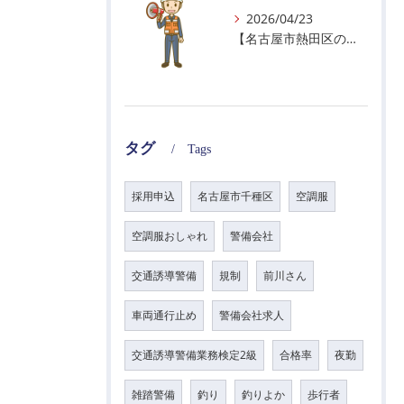
2026/04/23
【名古屋市熱田区の警備会社】GWの面接状況について！
タグ
Tags
採用申込
名古屋市千種区
空調服
空調服おしゃれ
警備会社
交通誘導警備
規制
前川さん
車両通行止め
警備会社求人
交通誘導警備業務検定2級
合格率
夜勤
雑踏警備
釣り
釣りよか
歩行者