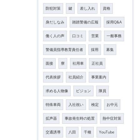
防犯対策
鍵
差し入れ
資格
身だしなみ
雑踏警備の広報
採用Q&A
働く人の声
口コミ
営業
一般事務
警備員指導教育責任者
採用
募集
面接
寮
社用車
正社員
代表挨拶
社員紹介
事業案内
求める人物像
ビジョン
隊員
特殊車両
入社祝い
検定
お中元
拡声器
事故発生時の処置
熱中症対策
交通誘導
八田
千種
YouTube