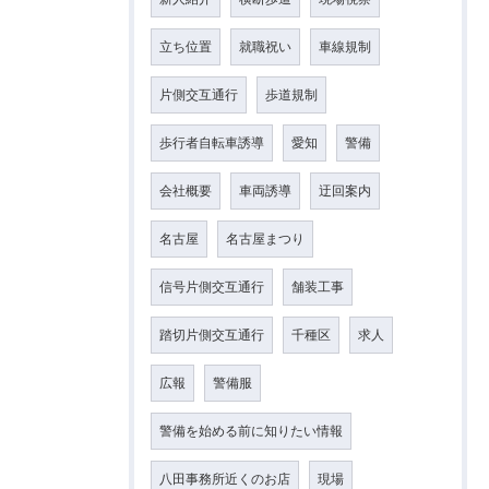
立ち位置
就職祝い
車線規制
片側交互通行
歩道規制
歩行者自転車誘導
愛知
警備
会社概要
車両誘導
迂回案内
名古屋
名古屋まつり
信号片側交互通行
舗装工事
踏切片側交互通行
千種区
求人
広報
警備服
警備を始める前に知りたい情報
八田事務所近くのお店
現場