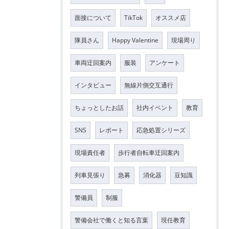
面接について
TikTok
オススメ店
隊員さん
Happy Valentine
現場周り
車両迂回案内
服装
アンケート
インタビュー
無線片側交互通行
ちょっとしたお話
社内イベント
教育
SNS
レポート
応急処置シリーズ
現場責任者
歩行者自転車迂回案内
列車見張り
急募
消化器
豆知識
警備員
制服
警備会社で働くと知る言葉
現任教育