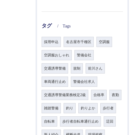
タグ
Tags
採用申込
名古屋市千種区
空調服
空調服おしゃれ
警備会社
交通誘導警備
規制
前川さん
車両通行止め
警備会社求人
交通誘導警備業務検定2級
合格率
夜勤
雑踏警備
釣り
釣りよか
歩行者
自転車
歩行者自転車通行止め
迂回
新人紹介
横断歩道
現場視察