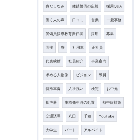
身だしなみ
雑踏警備の広報
採用Q&A
働く人の声
口コミ
営業
一般事務
警備員指導教育責任者
採用
募集
面接
寮
社用車
正社員
代表挨拶
社員紹介
事業案内
求める人物像
ビジョン
隊員
特殊車両
入社祝い
検定
お中元
拡声器
事故発生時の処置
熱中症対策
交通誘導
八田
千種
YouTube
大学生
パート
アルバイト