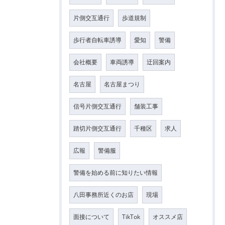
片側交互通行
歩道規制
歩行者自転車誘導
愛知
警備
会社概要
車両誘導
迂回案内
名古屋
名古屋まつり
信号片側交互通行
舗装工事
踏切片側交互通行
千種区
求人
広報
警備服
警備を始める前に知りたい情報
八田事務所近くのお店
現場
面接について
TikTok
オススメ店