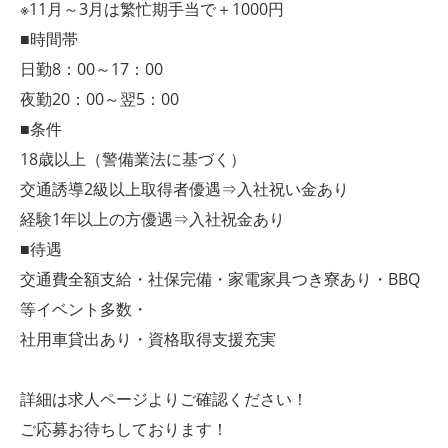
※11月～3月は繁忙期手当で＋1000円
■時間帯
日勤8：00～17：00
夜勤20：00～翌5：00
■条件
18歳以上（警備業法に基づく）
交通誘導2級以上取得者優遇⇒入社祝い金あり
経験1年以上の方優遇⇒入社祝金あり
■待遇
交通費全額支給・社保完備・家電家具つき寮あり・BBQ
等イベント多数・
社用車貸出あり・資格取得支援充実
詳細は求人ページよりご確認ください！
ご応募お待ちしております！