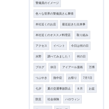
警備員のイメージ
色々な世界の警備員さん事情
本社近くのお店
最近起きた出来事
本社近くのオススメ料理店
取り組み
アクセス
イベント
今日は何の日
水野
調べてみました！
何の日
ブログ
休日
アイアール漫画
万博
つぶやき
熱中症
お祭り
7月1日
七夕
夏の交通事故防止
８月
お盆
防災
社会保険
ハロウィン