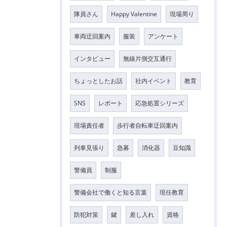
隊員さん
Happy Valentine
現場周り
車両迂回案内
服装
アンケート
インタビュー
無線片側交互通行
ちょっとしたお話
社内イベント
教育
SNS
レポート
応急処置シリーズ
現場責任者
歩行者自転車迂回案内
列車見張り
急募
消化器
豆知識
警備員
制服
警備会社で働くと知る言葉
現任教育
防犯対策
鍵
差し入れ
資格