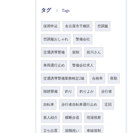
タグ
Tags
採用申込
名古屋市千種区
空調服
空調服おしゃれ
警備会社
交通誘導警備
規制
前川さん
車両通行止め
警備会社求人
交通誘導警備業務検定2級
合格率
夜勤
雑踏警備
釣り
釣りよか
歩行者
自転車
歩行者自転車通行止め
迂回
新人紹介
横断歩道
現場視察
立ち位置
就職祝い
車線規制