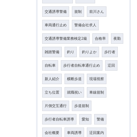
交通誘導警備
規制
前川さん
車両通行止め
警備会社求人
交通誘導警備業務検定2級
合格率
夜勤
雑踏警備
釣り
釣りよか
歩行者
自転車
歩行者自転車通行止め
迂回
新人紹介
横断歩道
現場視察
立ち位置
就職祝い
車線規制
片側交互通行
歩道規制
歩行者自転車誘導
愛知
警備
会社概要
車両誘導
迂回案内