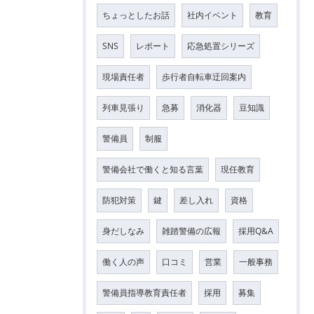
ちょっとしたお話
社内イベント
教育
SNS
レポート
応急処置シリーズ
現場責任者
歩行者自転車迂回案内
列車見張り
急募
消化器
豆知識
警備員
制服
警備会社で働くと知る言葉
現任教育
防犯対策
鍵
差し入れ
資格
身だしなみ
雑踏警備の広報
採用Q&A
働く人の声
口コミ
営業
一般事務
警備員指導教育責任者
採用
募集