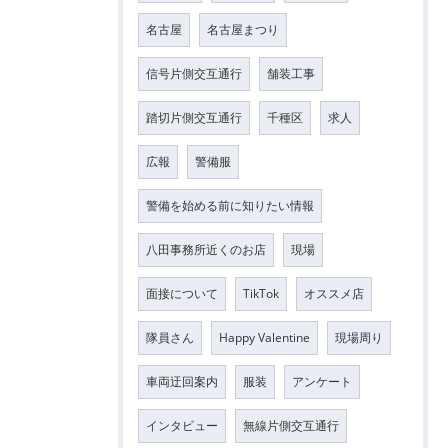
名古屋
名古屋まつり
信号片側交互通行
舗装工事
踏切片側交互通行
千種区
求人
広報
警備服
警備を始める前に知りたい情報
八田事務所近くのお店
現場
面接について
TikTok
オススメ店
隊員さん
Happy Valentine
現場周り
車両迂回案内
服装
アンケート
インタビュー
無線片側交互通行