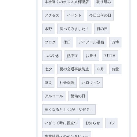
本社近くのオススメ料理店
取り組み
アクセス
イベント
今日は何の日
水野
調べてみました！
何の日
ブログ
休日
アイアール漫画
万博
つぶやき
熱中症
お祭り
7月1日
七夕
夏の交通事故防止
８月
お盆
防災
社会保険
ハロウィン
アルコール
警備の日
寒くなると 〇〇が「なぜ？」
いざって時に役立つ
お知らせ
コツ
先輩社員へのインタビュー