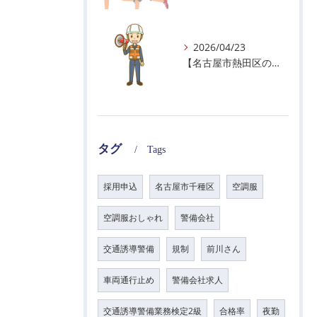
2026/04/23
【名古屋市熱田区の警備会社】GWの面接状況について！
タグ
Tags
採用申込
名古屋市千種区
空調服
空調服おしゃれ
警備会社
交通誘導警備
規制
前川さん
車両通行止め
警備会社求人
交通誘導警備業務検定2級
合格率
夜勤