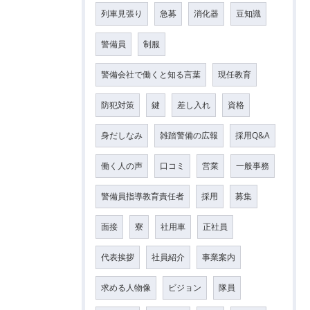
列車見張り
急募
消化器
豆知識
警備員
制服
警備会社で働くと知る言葉
現任教育
防犯対策
鍵
差し入れ
資格
身だしなみ
雑踏警備の広報
採用Q&A
働く人の声
口コミ
営業
一般事務
警備員指導教育責任者
採用
募集
面接
寮
社用車
正社員
代表挨拶
社員紹介
事業案内
求める人物像
ビジョン
隊員