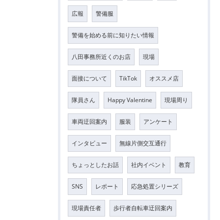
広報
警備服
警備を始める前に知りたい情報
八田事務所近くのお店
現場
面接について
TikTok
オススメ店
隊員さん
Happy Valentine
現場周り
車両迂回案内
服装
アンケート
インタビュー
無線片側交互通行
ちょっとしたお話
社内イベント
教育
SNS
レポート
応急処置シリーズ
現場責任者
歩行者自転車迂回案内