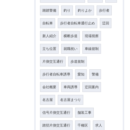
雑踏警備
釣り
釣りよか
歩行者
自転車
歩行者自転車通行止め
迂回
新人紹介
横断歩道
現場視察
立ち位置
就職祝い
車線規制
片側交互通行
歩道規制
歩行者自転車誘導
愛知
警備
会社概要
車両誘導
迂回案内
名古屋
名古屋まつり
信号片側交互通行
舗装工事
踏切片側交互通行
千種区
求人