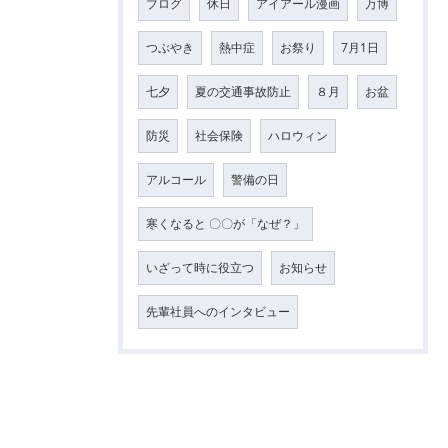
ブログ
休日
アイアール漫画
万博
つぶやき
熱中症
お祭り
7月1日
七夕
夏の交通事故防止
８月
お盆
防災
社会保険
ハロウィン
アルコール
警備の日
寒くなると 〇〇が「なぜ？」
いざって時に役立つ
お知らせ
先輩社員へのインタビュー