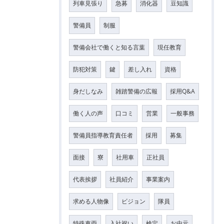
列車見張り
急募
消化器
豆知識
警備員
制服
警備会社で働くと知る言葉
現任教育
防犯対策
鍵
差し入れ
資格
身だしなみ
雑踏警備の広報
採用Q&A
働く人の声
口コミ
営業
一般事務
警備員指導教育責任者
採用
募集
面接
寮
社用車
正社員
代表挨拶
社員紹介
事業案内
求める人物像
ビジョン
隊員
特殊車両
入社祝い
検定
お中元