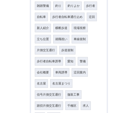
雑踏警備
釣り
釣りよか
歩行者
自転車
歩行者自転車通行止め
迂回
新人紹介
横断歩道
現場視察
立ち位置
就職祝い
車線規制
片側交互通行
歩道規制
歩行者自転車誘導
愛知
警備
会社概要
車両誘導
迂回案内
名古屋
名古屋まつり
信号片側交互通行
舗装工事
踏切片側交互通行
千種区
求人