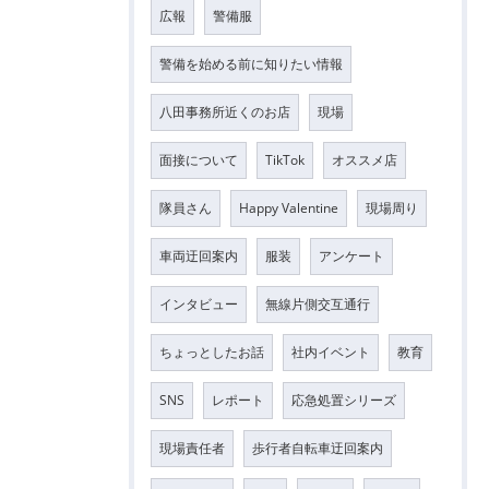
広報
警備服
警備を始める前に知りたい情報
八田事務所近くのお店
現場
面接について
TikTok
オススメ店
隊員さん
Happy Valentine
現場周り
車両迂回案内
服装
アンケート
インタビュー
無線片側交互通行
ちょっとしたお話
社内イベント
教育
SNS
レポート
応急処置シリーズ
現場責任者
歩行者自転車迂回案内