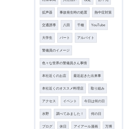
拡声器
事故発生時の処置
熱中症対策
交通誘導
八田
千種
YouTube
大学生
パート
アルバイト
警備員のイメージ
色々な世界の警備員さん事情
本社近くのお店
最近起きた出来事
本社近くのオススメ料理店
取り組み
アクセス
イベント
今日は何の日
水野
調べてみました！
何の日
ブログ
休日
アイアール漫画
万博