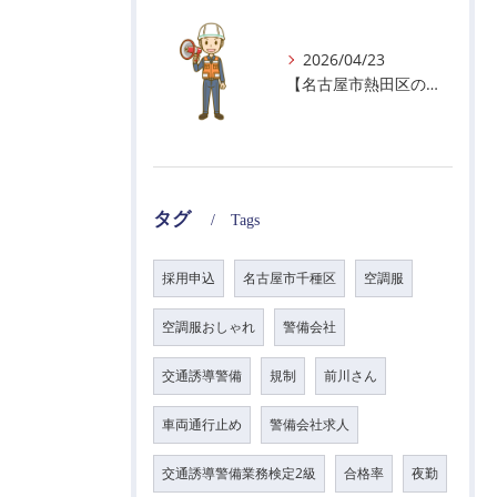
2026/04/23
【名古屋市熱田区の警備会社】GWの面接状況について！
タグ
Tags
採用申込
名古屋市千種区
空調服
空調服おしゃれ
警備会社
交通誘導警備
規制
前川さん
車両通行止め
警備会社求人
交通誘導警備業務検定2級
合格率
夜勤