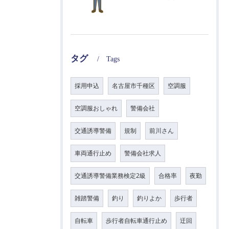
タグ
Tags
採用申込
名古屋市千種区
空調服
空調服おしゃれ
警備会社
交通誘導警備
規制
前川さん
車両通行止め
警備会社求人
交通誘導警備業務検定2級
合格率
夜勤
雑踏警備
釣り
釣りよか
歩行者
自転車
歩行者自転車通行止め
迂回