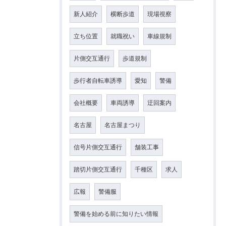
新人紹介
横断歩道
現場視察
立ち位置
就職祝い
車線規制
片側交互通行
歩道規制
歩行者自転車誘導
愛知
警備
会社概要
車両誘導
迂回案内
名古屋
名古屋まつり
信号片側交互通行
舗装工事
踏切片側交互通行
千種区
求人
広報
警備服
警備を始める前に知りたい情報