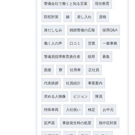
警備会社で働くと知る言葉
現任教育
防犯対策
鍵
差し入れ
資格
身だしなみ
雑踏警備の広報
採用Q&A
働く人の声
口コミ
営業
一般事務
警備員指導教育責任者
採用
募集
面接
寮
社用車
正社員
代表挨拶
社員紹介
事業案内
求める人物像
ビジョン
隊員
特殊車両
入社祝い
検定
お中元
拡声器
事故発生時の処置
熱中症対策