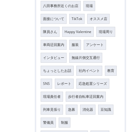
八田事務所近くのお店
現場
面接について
TikTok
オススメ店
隊員さん
Happy Valentine
現場周り
車両迂回案内
服装
アンケート
インタビュー
無線片側交互通行
ちょっとしたお話
社内イベント
教育
SNS
レポート
応急処置シリーズ
現場責任者
歩行者自転車迂回案内
列車見張り
急募
消化器
豆知識
警備員
制服