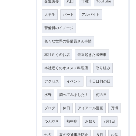
交通誘導
八田
千種
YouTube
大学生
パート
アルバイト
警備員のイメージ
色々な世界の警備員さん事情
本社近くのお店
最近起きた出来事
本社近くのオススメ料理店
取り組み
アクセス
イベント
今日は何の日
水野
調べてみました！
何の日
ブログ
休日
アイアール漫画
万博
つぶやき
熱中症
お祭り
7月1日
七夕
夏の交通事故防止
８月
お盆