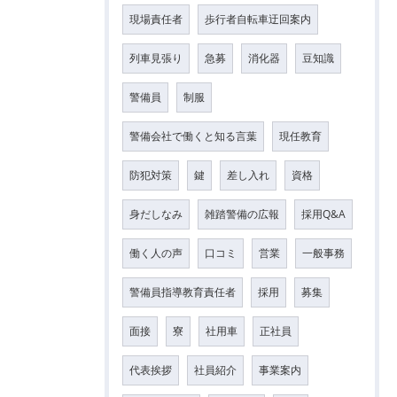
現場責任者
歩行者自転車迂回案内
列車見張り
急募
消化器
豆知識
警備員
制服
警備会社で働くと知る言葉
現任教育
防犯対策
鍵
差し入れ
資格
身だしなみ
雑踏警備の広報
採用Q&A
働く人の声
口コミ
営業
一般事務
警備員指導教育責任者
採用
募集
面接
寮
社用車
正社員
代表挨拶
社員紹介
事業案内