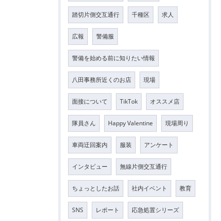
踏切片側交互通行
千種区
求人
広報
警備服
警備を始める前に知りたい情報
八田事務所近くのお店
現場
面接について
TikTok
オススメ店
隊員さん
Happy Valentine
現場周り
車両迂回案内
服装
アンケート
インタビュー
無線片側交互通行
ちょっとしたお話
社内イベント
教育
SNS
レポート
応急処置シリーズ