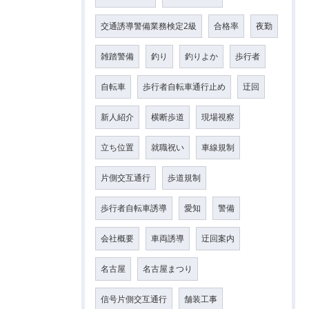
交通誘導警備業務検定2級
合格率
夜勤
雑踏警備
釣り
釣りよか
歩行者
自転車
歩行者自転車通行止め
迂回
新人紹介
横断歩道
現場視察
立ち位置
就職祝い
車線規制
片側交互通行
歩道規制
歩行者自転車誘導
愛知
警備
会社概要
車両誘導
迂回案内
名古屋
名古屋まつり
信号片側交互通行
舗装工事