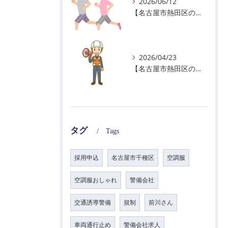
2026/06/12
【名古屋市熱田区の警備会社】暑熱順化で熱中症対策を！
2026/04/23
【名古屋市熱田区の警備会社】GWの面接状況について！
タグ
Tags
採用申込
名古屋市千種区
空調服
空調服おしゃれ
警備会社
交通誘導警備
規制
前川さん
車両通行止め
警備会社求人