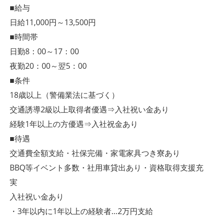
■給与
日給11,000円～13,500円
■時間帯
日勤8：00～17：00
夜勤20：00～翌5：00
■条件
18歳以上（警備業法に基づく）
交通誘導2級以上取得者優遇⇒入社祝い金あり
経験1年以上の方優遇⇒入社祝金あり
■待遇
交通費全額支給・社保完備・家電家具つき寮あり
BBQ等イベント多数・社用車貸出あり・資格取得支援充
実
入社祝い金あり
・3年以内に1年以上の経験者…2万円支給