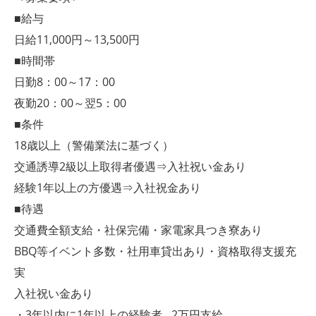
■給与
日給11,000円～13,500円
■時間帯
日勤8：00～17：00
夜勤20：00～翌5：00
■条件
18歳以上（警備業法に基づく）
交通誘導2級以上取得者優遇⇒入社祝い金あり
経験1年以上の方優遇⇒入社祝金あり
■待遇
交通費全額支給・社保完備・家電家具つき寮あり
BBQ等イベント多数・社用車貸出あり・資格取得支援充
実
入社祝い金あり
・3年以内に1年以上の経験者…2万円支給