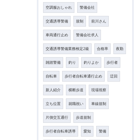
空調服おしゃれ
警備会社
交通誘導警備
規制
前川さん
車両通行止め
警備会社求人
交通誘導警備業務検定2級
合格率
夜勤
雑踏警備
釣り
釣りよか
歩行者
自転車
歩行者自転車通行止め
迂回
新人紹介
横断歩道
現場視察
立ち位置
就職祝い
車線規制
片側交互通行
歩道規制
歩行者自転車誘導
愛知
警備