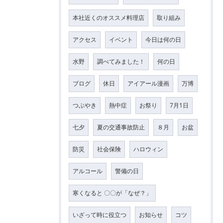
本社近くのオススメ料理店
取り組み
アクセス
イベント
今日は何の日
水野
調べてみました！
何の日
ブログ
休日
アイアール漫画
万博
つぶやき
熱中症
お祭り
7月1日
七夕
夏の交通事故防止
８月
お盆
防災
社会保険
ハロウィン
アルコール
警備の日
寒くなると 〇〇が「なぜ？」
いざって時に役立つ
お知らせ
コツ