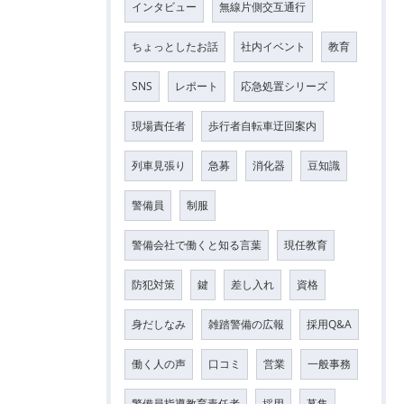
インタビュー
無線片側交互通行
ちょっとしたお話
社内イベント
教育
SNS
レポート
応急処置シリーズ
現場責任者
歩行者自転車迂回案内
列車見張り
急募
消化器
豆知識
警備員
制服
警備会社で働くと知る言葉
現任教育
防犯対策
鍵
差し入れ
資格
身だしなみ
雑踏警備の広報
採用Q&A
働く人の声
口コミ
営業
一般事務
警備員指導教育責任者
採用
募集