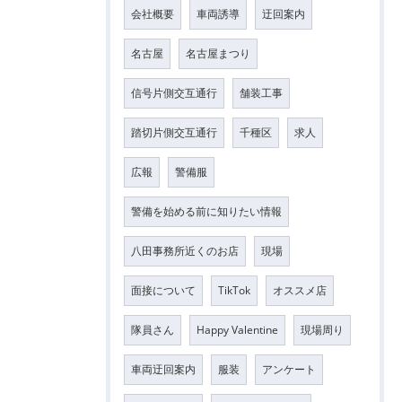
会社概要
車両誘導
迂回案内
名古屋
名古屋まつり
信号片側交互通行
舗装工事
踏切片側交互通行
千種区
求人
広報
警備服
警備を始める前に知りたい情報
八田事務所近くのお店
現場
面接について
TikTok
オススメ店
隊員さん
Happy Valentine
現場周り
車両迂回案内
服装
アンケート