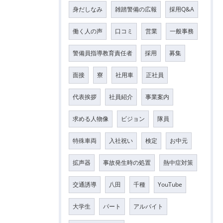
身だしなみ
雑踏警備の広報
採用Q&A
働く人の声
口コミ
営業
一般事務
警備員指導教育責任者
採用
募集
面接
寮
社用車
正社員
代表挨拶
社員紹介
事業案内
求める人物像
ビジョン
隊員
特殊車両
入社祝い
検定
お中元
拡声器
事故発生時の処置
熱中症対策
交通誘導
八田
千種
YouTube
大学生
パート
アルバイト