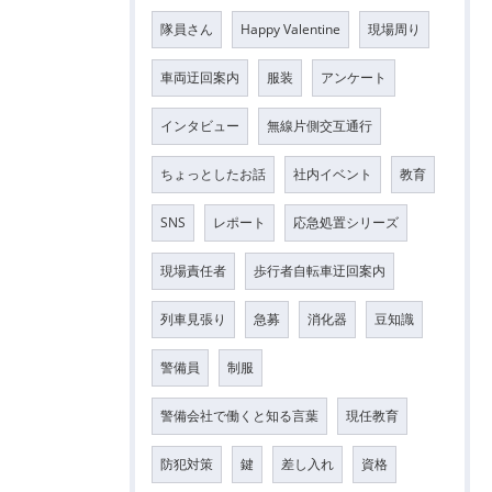
隊員さん
Happy Valentine
現場周り
車両迂回案内
服装
アンケート
インタビュー
無線片側交互通行
ちょっとしたお話
社内イベント
教育
SNS
レポート
応急処置シリーズ
現場責任者
歩行者自転車迂回案内
列車見張り
急募
消化器
豆知識
警備員
制服
警備会社で働くと知る言葉
現任教育
防犯対策
鍵
差し入れ
資格