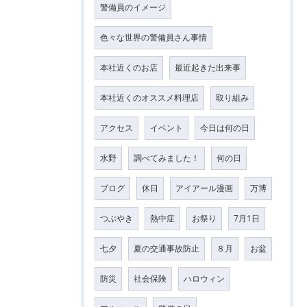
警備員のイメージ
色々な世界の警備員さん事情
本社近くのお店
最近起きた出来事
本社近くのオススメ料理店
取り組み
アクセス
イベント
今日は何の日
水野
調べてみました！
何の日
ブログ
休日
アイアール漫画
万博
つぶやき
熱中症
お祭り
7月1日
七夕
夏の交通事故防止
８月
お盆
防災
社会保険
ハロウィン