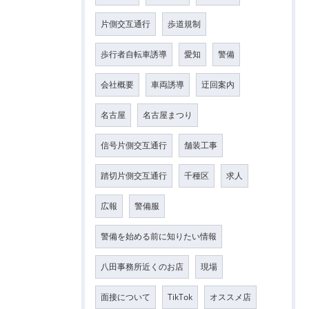
片側交互通行
歩道規制
歩行者自転車誘導
愛知
警備
会社概要
車両誘導
迂回案内
名古屋
名古屋まつり
信号片側交互通行
舗装工事
踏切片側交互通行
千種区
求人
広報
警備服
警備を始める前に知りたい情報
八田事務所近くのお店
現場
面接について
TikTok
オススメ店