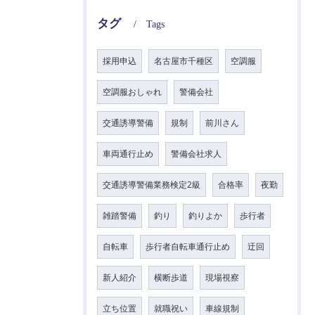
タグ
Tags
採用申込
名古屋市千種区
空調服
空調服おしゃれ
警備会社
交通誘導警備
規制
前川さん
車両通行止め
警備会社求人
交通誘導警備業務検定2級
合格率
夜勤
雑踏警備
釣り
釣りよか
歩行者
自転車
歩行者自転車通行止め
迂回
新人紹介
横断歩道
現場視察
立ち位置
就職祝い
車線規制