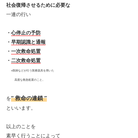
社会復帰させるために必要な
一連の行い
・
心停止の予防
・
早期認識と通報
・
一次救命処置
・
二次救命処置
※医師などが行う医療器具を用いた
高度な救急処置のこと。
“ 救命の連鎖 ”
を
といいます。
以上のことを
素早く行うことによって