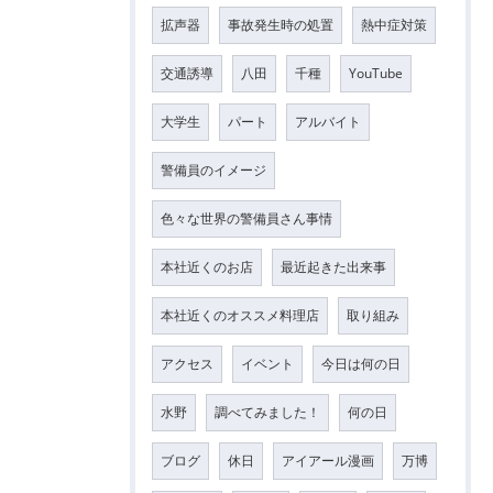
拡声器
事故発生時の処置
熱中症対策
交通誘導
八田
千種
YouTube
大学生
パート
アルバイト
警備員のイメージ
色々な世界の警備員さん事情
本社近くのお店
最近起きた出来事
本社近くのオススメ料理店
取り組み
アクセス
イベント
今日は何の日
水野
調べてみました！
何の日
ブログ
休日
アイアール漫画
万博