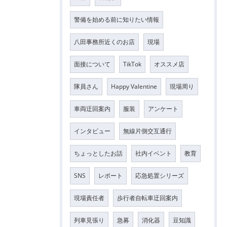
警備を始める前に知りたい情報
八田事務所近くのお店
現場
面接について
TikTok
オススメ店
隊員さん
Happy Valentine
現場周り
車両迂回案内
服装
アンケート
インタビュー
無線片側交互通行
ちょっとしたお話
社内イベント
教育
SNS
レポート
応急処置シリーズ
現場責任者
歩行者自転車迂回案内
列車見張り
急募
消化器
豆知識