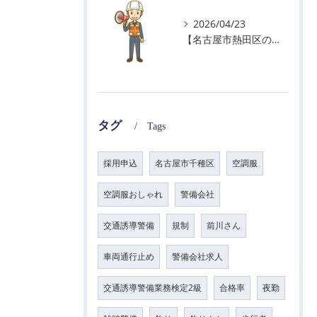
2026/04/23
【名古屋市熱田区の警備会社】GWの面接状況について！
タグ
Tags
採用申込
名古屋市千種区
空調服
空調服おしゃれ
警備会社
交通誘導警備
規制
前川さん
車両通行止め
警備会社求人
交通誘導警備業務検定2級
合格率
夜勤