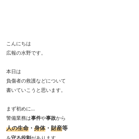
こんにちは
広報の水野です。
本日は
負傷者の救護などについて
書いていこうと思います。
まず初めに…
警備業務は
事件
や
事故
から
人の生命
・
身体
・
財産
等
を
守る役割
があります。