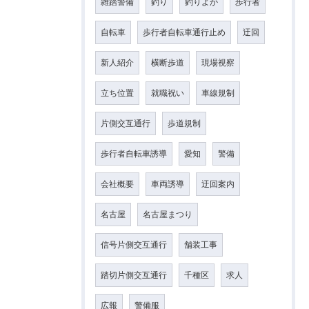
雑踏警備
釣り
釣りよか
歩行者
自転車
歩行者自転車通行止め
迂回
新人紹介
横断歩道
現場視察
立ち位置
就職祝い
車線規制
片側交互通行
歩道規制
歩行者自転車誘導
愛知
警備
会社概要
車両誘導
迂回案内
名古屋
名古屋まつり
信号片側交互通行
舗装工事
踏切片側交互通行
千種区
求人
広報
警備服