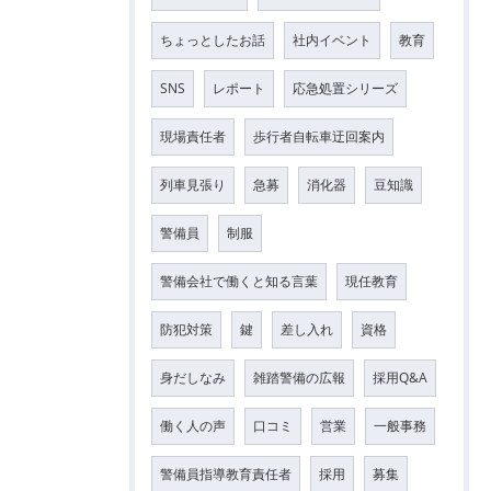
ちょっとしたお話
社内イベント
教育
SNS
レポート
応急処置シリーズ
現場責任者
歩行者自転車迂回案内
列車見張り
急募
消化器
豆知識
警備員
制服
警備会社で働くと知る言葉
現任教育
防犯対策
鍵
差し入れ
資格
身だしなみ
雑踏警備の広報
採用Q&A
働く人の声
口コミ
営業
一般事務
警備員指導教育責任者
採用
募集