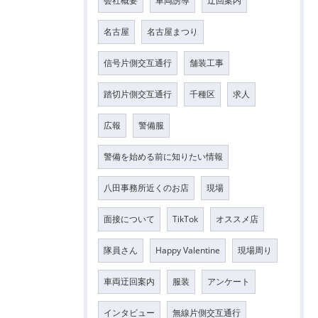
会社概要
車両誘導
迂回案内
名古屋
名古屋まつり
信号片側交互通行
舗装工事
踏切片側交互通行
千種区
求人
広報
警備服
警備を始める前に知りたい情報
八田事務所近くのお店
現場
面接について
TikTok
オススメ店
隊員さん
Happy Valentine
現場周り
車両迂回案内
服装
アンケート
インタビュー
無線片側交互通行