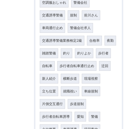
空調服おしゃれ
警備会社
交通誘導警備
規制
前川さん
車両通行止め
警備会社求人
交通誘導警備業務検定2級
合格率
夜勤
雑踏警備
釣り
釣りよか
歩行者
自転車
歩行者自転車通行止め
迂回
新人紹介
横断歩道
現場視察
立ち位置
就職祝い
車線規制
片側交互通行
歩道規制
歩行者自転車誘導
愛知
警備