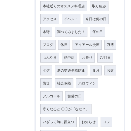
本社近くのオススメ料理店
取り組み
アクセス
イベント
今日は何の日
水野
調べてみました！
何の日
ブログ
休日
アイアール漫画
万博
つぶやき
熱中症
お祭り
7月1日
七夕
夏の交通事故防止
８月
お盆
防災
社会保険
ハロウィン
アルコール
警備の日
寒くなると 〇〇が「なぜ？」
いざって時に役立つ
お知らせ
コツ