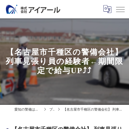
【名古屋市千種区の警備会社】
列車見張り員の経験者←期間限
定で給与UP⤴⤴
愛知の警備は株式会社アイアール
ブログ
【名古屋市千種区の警備会社】 列車見張り員の経験者←期間限定で給与UP⤴⤴