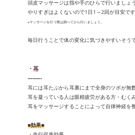
頭皮マッサージは指や手のひらで行いましょ
やりすぎはよくないので1日1～2回が目安で
※マッサージを行う際は調べてから行いましょう。
毎日行うことで体の変化に気づきやすいそう
・
耳
---------
耳には耳たぶから耳裏にまで全身のツボが無
耳を凝っている人は眼精疲労がある方・むく
耳をマッサージすることによって自律神経を
■効果■
・血行促進効果