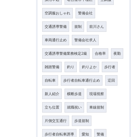
空調服おしゃれ
警備会社
交通誘導警備
規制
前川さん
車両通行止め
警備会社求人
交通誘導警備業務検定2級
合格率
夜勤
雑踏警備
釣り
釣りよか
歩行者
自転車
歩行者自転車通行止め
迂回
新人紹介
横断歩道
現場視察
立ち位置
就職祝い
車線規制
片側交互通行
歩道規制
歩行者自転車誘導
愛知
警備