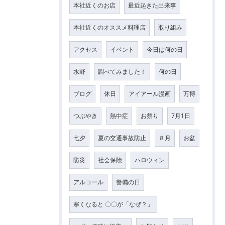
本社近くのお店
最近起きた出来事
本社近くのオススメ料理店
取り組み
アクセス
イベント
今日は何の日
水野
調べてみました！
何の日
ブログ
休日
アイアール漫画
万博
つぶやき
熱中症
お祭り
7月1日
七夕
夏の交通事故防止
８月
お盆
防災
社会保険
ハロウィン
アルコール
警備の日
寒くなると 〇〇が「なぜ？」