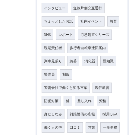
インタビュー
無線片側交互通行
ちょっとしたお話
社内イベント
教育
SNS
レポート
応急処置シリーズ
現場責任者
歩行者自転車迂回案内
列車見張り
急募
消化器
豆知識
警備員
制服
警備会社で働くと知る言葉
現任教育
防犯対策
鍵
差し入れ
資格
身だしなみ
雑踏警備の広報
採用Q&A
働く人の声
口コミ
営業
一般事務