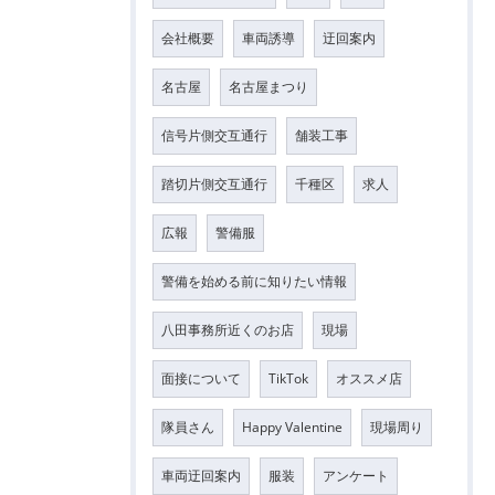
会社概要
車両誘導
迂回案内
名古屋
名古屋まつり
信号片側交互通行
舗装工事
踏切片側交互通行
千種区
求人
広報
警備服
警備を始める前に知りたい情報
八田事務所近くのお店
現場
面接について
TikTok
オススメ店
隊員さん
Happy Valentine
現場周り
車両迂回案内
服装
アンケート