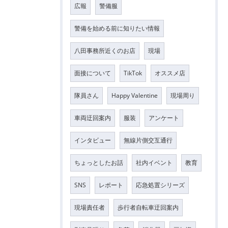
広報
警備服
警備を始める前に知りたい情報
八田事務所近くのお店
現場
面接について
TikTok
オススメ店
隊員さん
Happy Valentine
現場周り
車両迂回案内
服装
アンケート
インタビュー
無線片側交互通行
ちょっとしたお話
社内イベント
教育
SNS
レポート
応急処置シリーズ
現場責任者
歩行者自転車迂回案内