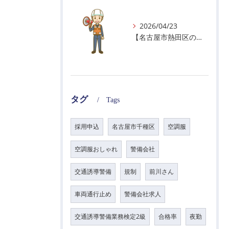
2026/04/23
【名古屋市熱田区の警備会社】GWの面接状況について！
タグ
Tags
採用申込
名古屋市千種区
空調服
空調服おしゃれ
警備会社
交通誘導警備
規制
前川さん
車両通行止め
警備会社求人
交通誘導警備業務検定2級
合格率
夜勤