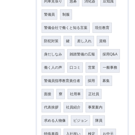
列車見張り
急募
消化器
豆知識
警備員
制服
警備会社で働くと知る言葉
現任教育
防犯対策
鍵
差し入れ
資格
身だしなみ
雑踏警備の広報
採用Q&A
働く人の声
口コミ
営業
一般事務
警備員指導教育責任者
採用
募集
面接
寮
社用車
正社員
代表挨拶
社員紹介
事業案内
求める人物像
ビジョン
隊員
特殊車両
入社祝い
検定
お中元