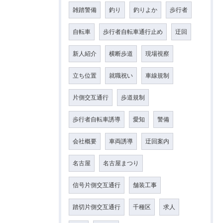
雑踏警備
釣り
釣りよか
歩行者
自転車
歩行者自転車通行止め
迂回
新人紹介
横断歩道
現場視察
立ち位置
就職祝い
車線規制
片側交互通行
歩道規制
歩行者自転車誘導
愛知
警備
会社概要
車両誘導
迂回案内
名古屋
名古屋まつり
信号片側交互通行
舗装工事
踏切片側交互通行
千種区
求人