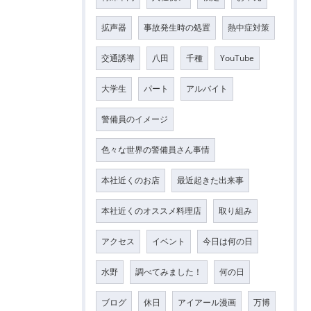
拡声器
事故発生時の処置
熱中症対策
交通誘導
八田
千種
YouTube
大学生
パート
アルバイト
警備員のイメージ
色々な世界の警備員さん事情
本社近くのお店
最近起きた出来事
本社近くのオススメ料理店
取り組み
アクセス
イベント
今日は何の日
水野
調べてみました！
何の日
ブログ
休日
アイアール漫画
万博