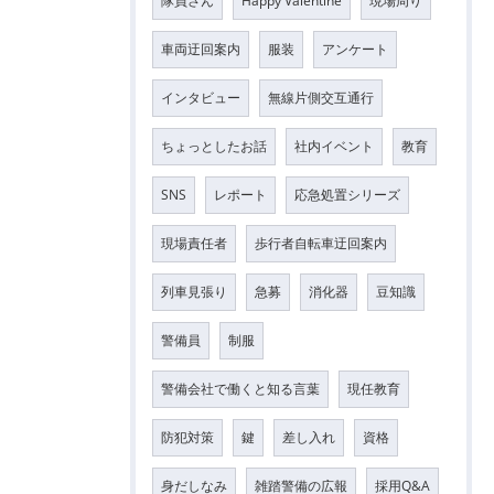
隊員さん
Happy Valentine
現場周り
車両迂回案内
服装
アンケート
インタビュー
無線片側交互通行
ちょっとしたお話
社内イベント
教育
SNS
レポート
応急処置シリーズ
現場責任者
歩行者自転車迂回案内
列車見張り
急募
消化器
豆知識
警備員
制服
警備会社で働くと知る言葉
現任教育
防犯対策
鍵
差し入れ
資格
身だしなみ
雑踏警備の広報
採用Q&A