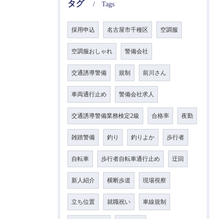
タグ
Tags
採用申込
名古屋市千種区
空調服
空調服おしゃれ
警備会社
交通誘導警備
規制
前川さん
車両通行止め
警備会社求人
交通誘導警備業務検定2級
合格率
夜勤
雑踏警備
釣り
釣りよか
歩行者
自転車
歩行者自転車通行止め
迂回
新人紹介
横断歩道
現場視察
立ち位置
就職祝い
車線規制