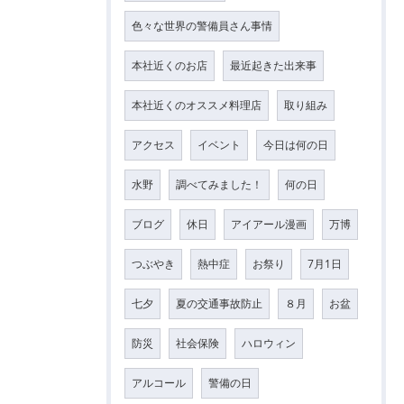
色々な世界の警備員さん事情
本社近くのお店
最近起きた出来事
本社近くのオススメ料理店
取り組み
アクセス
イベント
今日は何の日
水野
調べてみました！
何の日
ブログ
休日
アイアール漫画
万博
つぶやき
熱中症
お祭り
7月1日
七夕
夏の交通事故防止
８月
お盆
防災
社会保険
ハロウィン
アルコール
警備の日