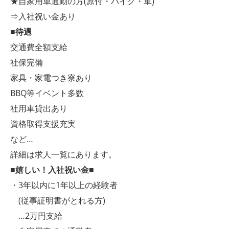
★自家用車通勤の方(原付・バイク・車)
⇒入社祝い金あり
■待遇
交通費全額支給
社保完備
家具・家電つき寮あり
BBQ等イベント多数
社用車貸出あり
資格取得支援充実
など…
詳細は求人一覧にあります。
■嬉しい！入社祝い金■
・3年以内に1年以上の経験者
(従事証明書がとれる方)
…2万円支給