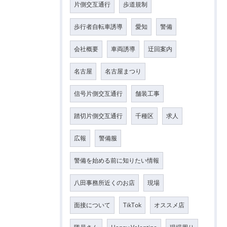
片側交互通行
歩道規制
歩行者自転車誘導
愛知
警備
会社概要
車両誘導
迂回案内
名古屋
名古屋まつり
信号片側交互通行
舗装工事
踏切片側交互通行
千種区
求人
広報
警備服
警備を始める前に知りたい情報
八田事務所近くのお店
現場
面接について
TikTok
オススメ店