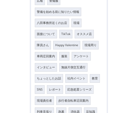
広報
警備服
警備を始める前に知りたい情報
八田事務所近くのお店
現場
面接について
TikTok
オススメ店
隊員さん
Happy Valentine
現場周り
車両迂回案内
服装
アンケート
インタビュー
無線片側交互通行
ちょっとしたお話
社内イベント
教育
SNS
レポート
応急処置シリーズ
現場責任者
歩行者自転車迂回案内
列車見張り
急募
消化器
豆知識