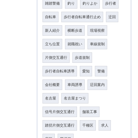
雑踏警備
釣り
釣りよか
歩行者
自転車
歩行者自転車通行止め
迂回
新人紹介
横断歩道
現場視察
立ち位置
就職祝い
車線規制
片側交互通行
歩道規制
歩行者自転車誘導
愛知
警備
会社概要
車両誘導
迂回案内
名古屋
名古屋まつり
信号片側交互通行
舗装工事
踏切片側交互通行
千種区
求人