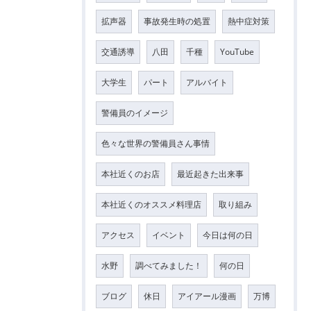
拡声器
事故発生時の処置
熱中症対策
交通誘導
八田
千種
YouTube
大学生
パート
アルバイト
警備員のイメージ
色々な世界の警備員さん事情
本社近くのお店
最近起きた出来事
本社近くのオススメ料理店
取り組み
アクセス
イベント
今日は何の日
水野
調べてみました！
何の日
ブログ
休日
アイアール漫画
万博