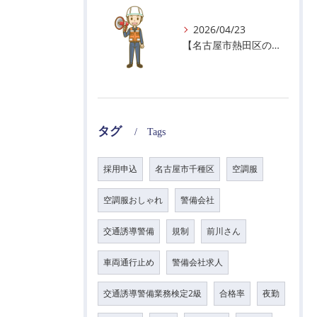
2026/04/23
【名古屋市熱田区の警備会社】GWの面接状況について！
タグ
Tags
採用申込
名古屋市千種区
空調服
空調服おしゃれ
警備会社
交通誘導警備
規制
前川さん
車両通行止め
警備会社求人
交通誘導警備業務検定2級
合格率
夜勤