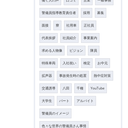
働く人の声
口コミ
営業
一般事務
警備員指導教育責任者
採用
募集
面接
寮
社用車
正社員
代表挨拶
社員紹介
事業案内
求める人物像
ビジョン
隊員
特殊車両
入社祝い
検定
お中元
拡声器
事故発生時の処置
熱中症対策
交通誘導
八田
千種
YouTube
大学生
パート
アルバイト
警備員のイメージ
色々な世界の警備員さん事情