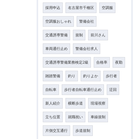
採用申込
名古屋市千種区
空調服
空調服おしゃれ
警備会社
交通誘導警備
規制
前川さん
車両通行止め
警備会社求人
交通誘導警備業務検定2級
合格率
夜勤
雑踏警備
釣り
釣りよか
歩行者
自転車
歩行者自転車通行止め
迂回
新人紹介
横断歩道
現場視察
立ち位置
就職祝い
車線規制
片側交互通行
歩道規制