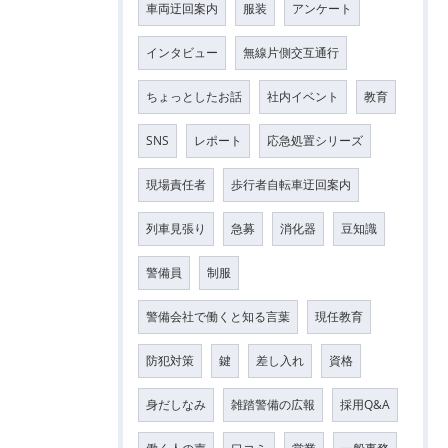
車両迂回案内
服装
アンケート
インタビュー
無線片側交互通行
ちょっとしたお話
社内イベント
教育
SNS
レポート
応急処置シリーズ
現場責任者
歩行者自転車迂回案内
列車見張り
急募
消化器
豆知識
警備員
制服
警備会社で働くと知る言葉
現任教育
防犯対策
鍵
差し入れ
資格
身だしなみ
雑踏警備の広報
採用Q&A