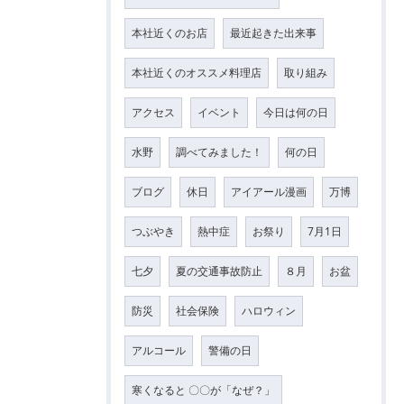
本社近くのお店
最近起きた出来事
本社近くのオススメ料理店
取り組み
アクセス
イベント
今日は何の日
水野
調べてみました！
何の日
ブログ
休日
アイアール漫画
万博
つぶやき
熱中症
お祭り
7月1日
七夕
夏の交通事故防止
８月
お盆
防災
社会保険
ハロウィン
アルコール
警備の日
寒くなると 〇〇が「なぜ？」