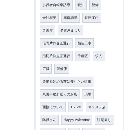
歩行者自転車誘導
愛知
警備
会社概要
車両誘導
迂回案内
名古屋
名古屋まつり
信号片側交互通行
舗装工事
踏切片側交互通行
千種区
求人
広報
警備服
警備を始める前に知りたい情報
八田事務所近くのお店
現場
面接について
TikTok
オススメ店
隊員さん
Happy Valentine
現場周り