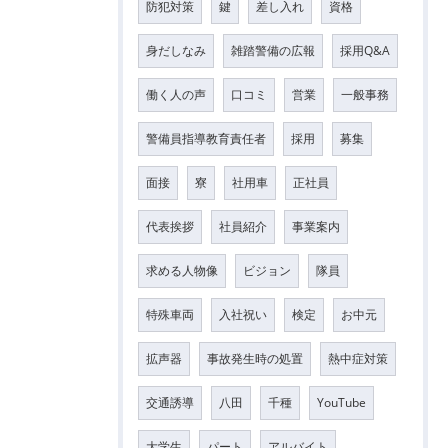
防犯対策
鍵
差し入れ
資格
身だしなみ
雑踏警備の広報
採用Q&A
働く人の声
口コミ
営業
一般事務
警備員指導教育責任者
採用
募集
面接
寮
社用車
正社員
代表挨拶
社員紹介
事業案内
求める人物像
ビジョン
隊員
特殊車両
入社祝い
検定
お中元
拡声器
事故発生時の処置
熱中症対策
交通誘導
八田
千種
YouTube
大学生
パート
アルバイト