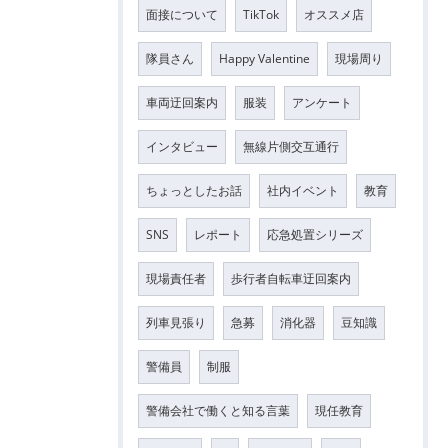
面接について
TikTok
オススメ店
隊員さん
Happy Valentine
現場周り
車両迂回案内
服装
アンケート
インタビュー
無線片側交互通行
ちょっとしたお話
社内イベント
教育
SNS
レポート
応急処置シリーズ
現場責任者
歩行者自転車迂回案内
列車見張り
急募
消化器
豆知識
警備員
制服
警備会社で働くと知る言葉
現任教育