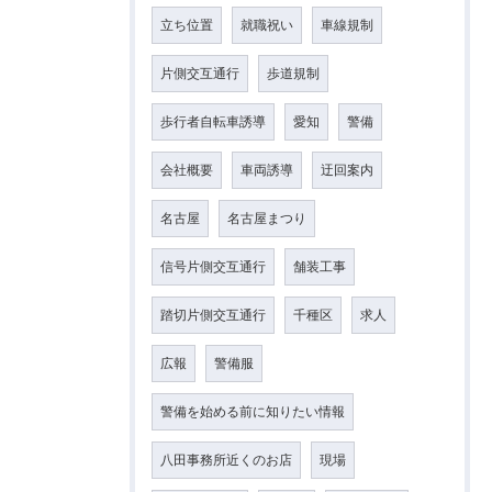
立ち位置
就職祝い
車線規制
片側交互通行
歩道規制
歩行者自転車誘導
愛知
警備
会社概要
車両誘導
迂回案内
名古屋
名古屋まつり
信号片側交互通行
舗装工事
踏切片側交互通行
千種区
求人
広報
警備服
警備を始める前に知りたい情報
八田事務所近くのお店
現場