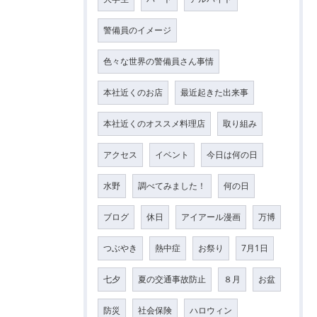
警備員のイメージ
色々な世界の警備員さん事情
本社近くのお店
最近起きた出来事
本社近くのオススメ料理店
取り組み
アクセス
イベント
今日は何の日
水野
調べてみました！
何の日
ブログ
休日
アイアール漫画
万博
つぶやき
熱中症
お祭り
7月1日
七夕
夏の交通事故防止
８月
お盆
防災
社会保険
ハロウィン