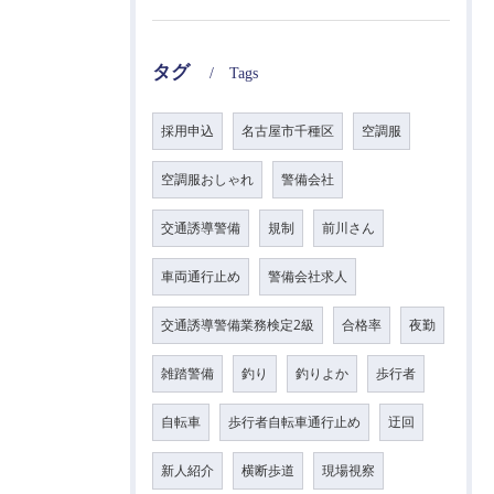
タグ
Tags
採用申込
名古屋市千種区
空調服
空調服おしゃれ
警備会社
交通誘導警備
規制
前川さん
車両通行止め
警備会社求人
交通誘導警備業務検定2級
合格率
夜勤
雑踏警備
釣り
釣りよか
歩行者
自転車
歩行者自転車通行止め
迂回
新人紹介
横断歩道
現場視察