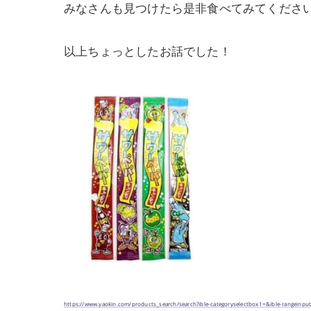
みなさんも見つけたら是非食べてみてください
以上ちょっとしたお話でした！
https://www.yaokin.com/products_search/search?ible-categoryselectbox1=&ible-rangeinpu