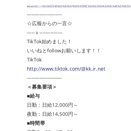
keyword2=++%E3%82%B5%E3%83%AF%E3%83%BC%E3%83%9A%E3%83%BC%E3%83%91%
-----------------------
☆広報からの一言☆
-----ｖ---------------
TikTok始めました！
いいねとfollowお願いします！！
TikTok
http://www.tiktok.com/@kk.ir.net
-----------------------
＜募集要項＞
■給与
日勤：日給12,000円～
夜勤：日給14,500円～
■時間帯