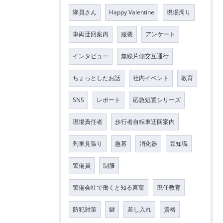
隊員さん
Happy Valentine
現場周り
車両迂回案内
服装
アンケート
インタビュー
無線片側交互通行
ちょっとしたお話
社内イベント
教育
SNS
レポート
応急処置シリーズ
現場責任者
歩行者自転車迂回案内
列車見張り
急募
消化器
豆知識
警備員
制服
警備会社で働くと知る言葉
現任教育
防犯対策
鍵
差し入れ
資格