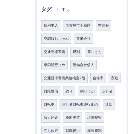
タグ
Tags
採用申込
名古屋市千種区
空調服
空調服おしゃれ
警備会社
交通誘導警備
規制
前川さん
車両通行止め
警備会社求人
交通誘導警備業務検定2級
合格率
夜勤
雑踏警備
釣り
釣りよか
歩行者
自転車
歩行者自転車通行止め
迂回
新人紹介
横断歩道
現場視察
立ち位置
就職祝い
車線規制