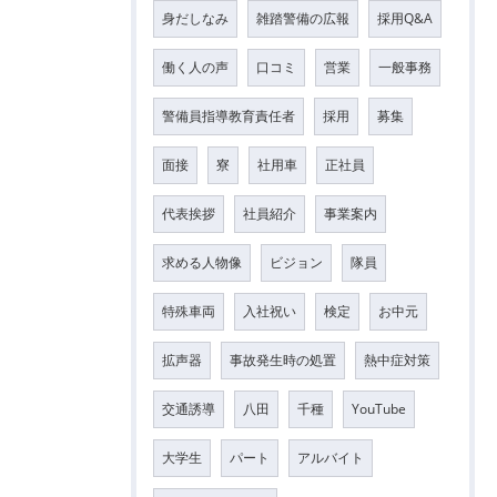
身だしなみ
雑踏警備の広報
採用Q&A
働く人の声
口コミ
営業
一般事務
警備員指導教育責任者
採用
募集
面接
寮
社用車
正社員
代表挨拶
社員紹介
事業案内
求める人物像
ビジョン
隊員
特殊車両
入社祝い
検定
お中元
拡声器
事故発生時の処置
熱中症対策
交通誘導
八田
千種
YouTube
大学生
パート
アルバイト