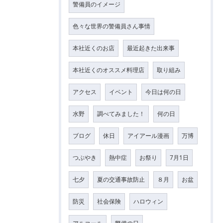
警備員のイメージ
色々な世界の警備員さん事情
本社近くのお店
最近起きた出来事
本社近くのオススメ料理店
取り組み
アクセス
イベント
今日は何の日
水野
調べてみました！
何の日
ブログ
休日
アイアール漫画
万博
つぶやき
熱中症
お祭り
7月1日
七夕
夏の交通事故防止
８月
お盆
防災
社会保険
ハロウィン