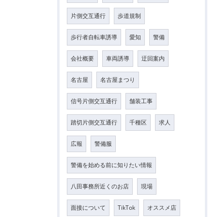
片側交互通行
歩道規制
歩行者自転車誘導
愛知
警備
会社概要
車両誘導
迂回案内
名古屋
名古屋まつり
信号片側交互通行
舗装工事
踏切片側交互通行
千種区
求人
広報
警備服
警備を始める前に知りたい情報
八田事務所近くのお店
現場
面接について
TikTok
オススメ店