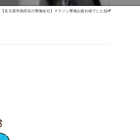
【名古屋市熱田区の警備会社】マラソン警備お疲れ様でした🙌🍂