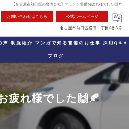
【名古屋市熱田区の警備会社】マラソン警備お疲れ様でした🙌🍂
お問い合わせはこちら
公式ホームページ
名古屋市熱田区横田一丁目6番8号
の声
制服紹介
マンガで知る警備のお仕事
採用Q&A
ブログ
疲れ様でした🙌🍂