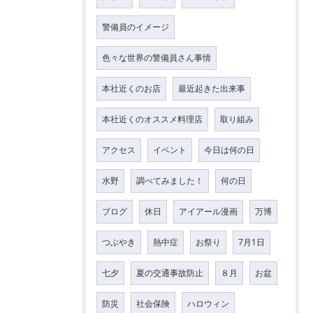
警備員のイメージ
色々な世界の警備員さん事情
本社近くのお店
最近起きた出来事
本社近くのオススメ料理店
取り組み
アクセス
イベント
今日は何の日
水野
調べてみました！
何の日
ブログ
休日
アイアール漫画
万博
つぶやき
熱中症
お祭り
7月1日
七夕
夏の交通事故防止
８月
お盆
防災
社会保険
ハロウィン