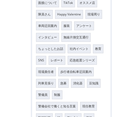
面接について
TikTok
オススメ店
隊員さん
Happy Valentine
現場周り
車両迂回案内
服装
アンケート
インタビュー
無線片側交互通行
ちょっとしたお話
社内イベント
教育
SNS
レポート
応急処置シリーズ
現場責任者
歩行者自転車迂回案内
列車見張り
急募
消化器
豆知識
警備員
制服
警備会社で働くと知る言葉
現任教育