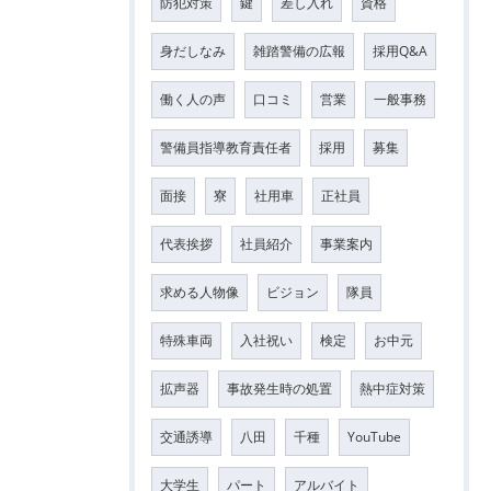
防犯対策
鍵
差し入れ
資格
身だしなみ
雑踏警備の広報
採用Q&A
働く人の声
口コミ
営業
一般事務
警備員指導教育責任者
採用
募集
面接
寮
社用車
正社員
代表挨拶
社員紹介
事業案内
求める人物像
ビジョン
隊員
特殊車両
入社祝い
検定
お中元
拡声器
事故発生時の処置
熱中症対策
交通誘導
八田
千種
YouTube
大学生
パート
アルバイト