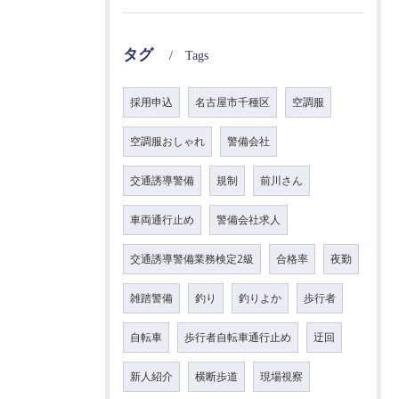
タグ
Tags
採用申込
名古屋市千種区
空調服
空調服おしゃれ
警備会社
交通誘導警備
規制
前川さん
車両通行止め
警備会社求人
交通誘導警備業務検定2級
合格率
夜勤
雑踏警備
釣り
釣りよか
歩行者
自転車
歩行者自転車通行止め
迂回
新人紹介
横断歩道
現場視察