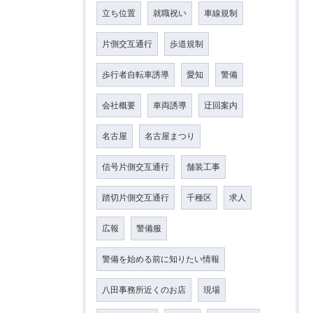
立ち位置
就職祝い
車線規制
片側交互通行
歩道規制
歩行者自転車誘導
愛知
警備
会社概要
車両誘導
迂回案内
名古屋
名古屋まつり
信号片側交互通行
舗装工事
踏切片側交互通行
千種区
求人
広報
警備服
警備を始める前に知りたい情報
八田事務所近くのお店
現場