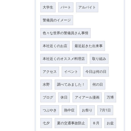
大学生
パート
アルバイト
警備員のイメージ
色々な世界の警備員さん事情
本社近くのお店
最近起きた出来事
本社近くのオススメ料理店
取り組み
アクセス
イベント
今日は何の日
水野
調べてみました！
何の日
ブログ
休日
アイアール漫画
万博
つぶやき
熱中症
お祭り
7月1日
七夕
夏の交通事故防止
８月
お盆