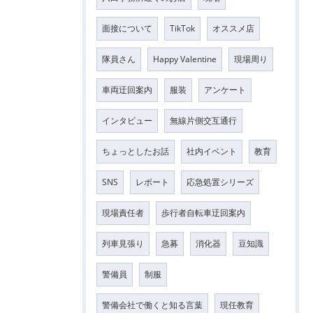
面接について
TikTok
オススメ店
隊員さん
Happy Valentine
現場周り
車両迂回案内
服装
アンケート
インタビュー
無線片側交互通行
ちょっとしたお話
社内イベント
教育
SNS
レポート
応急処置シリーズ
現場責任者
歩行者自転車迂回案内
列車見張り
急募
消化器
豆知識
警備員
制服
警備会社で働くと知る言葉
現任教育