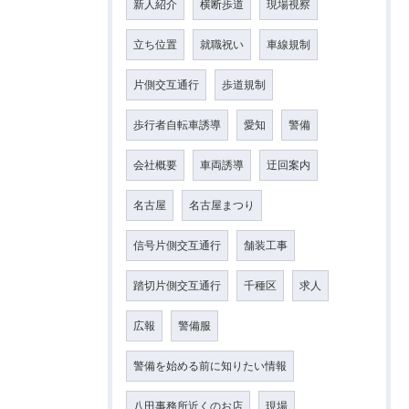
新人紹介
横断歩道
現場視察
立ち位置
就職祝い
車線規制
片側交互通行
歩道規制
歩行者自転車誘導
愛知
警備
会社概要
車両誘導
迂回案内
名古屋
名古屋まつり
信号片側交互通行
舗装工事
踏切片側交互通行
千種区
求人
広報
警備服
警備を始める前に知りたい情報
八田事務所近くのお店
現場