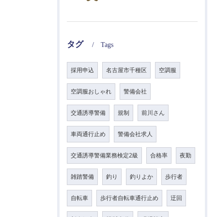
タグ
Tags
採用申込
名古屋市千種区
空調服
空調服おしゃれ
警備会社
交通誘導警備
規制
前川さん
車両通行止め
警備会社求人
交通誘導警備業務検定2級
合格率
夜勤
雑踏警備
釣り
釣りよか
歩行者
自転車
歩行者自転車通行止め
迂回