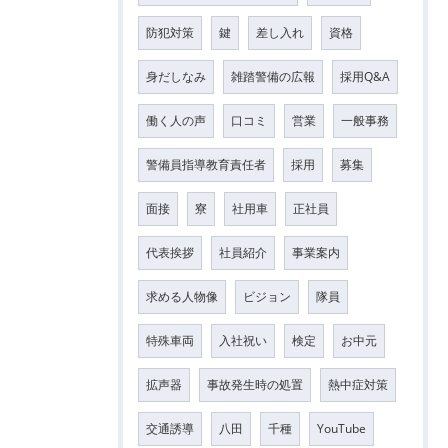
防犯対策
鍵
差し入れ
資格
身だしなみ
雑踏警備の広報
採用Q&A
働く人の声
口コミ
営業
一般事務
警備員指導教育責任者
採用
募集
面接
寮
社用車
正社員
代表挨拶
社員紹介
事業案内
求める人物像
ビジョン
隊員
特殊車両
入社祝い
検定
お中元
拡声器
事故発生時の処置
熱中症対策
交通誘導
八田
千種
YouTube