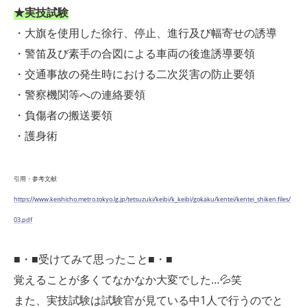
★実技試験
・大旗を使用した徐行、停止、進行及び幅寄せの誘導
・警笛及び素手の合図による車両の後進誘導要領
・交通事故の発生時における二次災害の防止要領
・警察機関等への連絡要領
・負傷者の搬送要領
・護身術
引用・参考文献
https://www.keishicho.metro.tokyo.lg.jp/tetsuzuki/keibi/k_keibi/gokaku/kentei/kentei_shiken.files/
03.pdf
■・■受けてみて思ったこと■・■
覚えることが多くてなかなか大変でした…💦笑
また、実技試験は試験官が見ている中1人で行うのでと