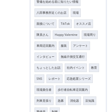
警備を始める前に知りたい情報
八田事務所近くのお店
現場
面接について
TikTok
オススメ店
隊員さん
Happy Valentine
現場周り
車両迂回案内
服装
アンケート
インタビュー
無線片側交互通行
ちょっとしたお話
社内イベント
教育
SNS
レポート
応急処置シリーズ
現場責任者
歩行者自転車迂回案内
列車見張り
急募
消化器
豆知識
警備員
制服