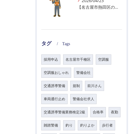
2026/04/23
【名古屋市熱田区の警備会社】GWの面接状況について！
タグ
Tags
採用申込
名古屋市千種区
空調服
空調服おしゃれ
警備会社
交通誘導警備
規制
前川さん
車両通行止め
警備会社求人
交通誘導警備業務検定2級
合格率
夜勤
雑踏警備
釣り
釣りよか
歩行者