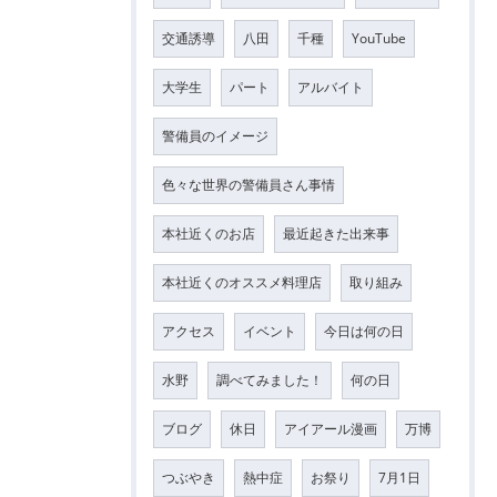
交通誘導
八田
千種
YouTube
大学生
パート
アルバイト
警備員のイメージ
色々な世界の警備員さん事情
本社近くのお店
最近起きた出来事
本社近くのオススメ料理店
取り組み
アクセス
イベント
今日は何の日
水野
調べてみました！
何の日
ブログ
休日
アイアール漫画
万博
つぶやき
熱中症
お祭り
7月1日