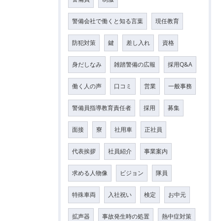
警備会社で働くと知る言葉
現任教育
防犯対策
鍵
差し入れ
資格
身だしなみ
雑踏警備の広報
採用Q&A
働く人の声
口コミ
営業
一般事務
警備員指導教育責任者
採用
募集
面接
寮
社用車
正社員
代表挨拶
社員紹介
事業案内
求める人物像
ビジョン
隊員
特殊車両
入社祝い
検定
お中元
拡声器
事故発生時の処置
熱中症対策