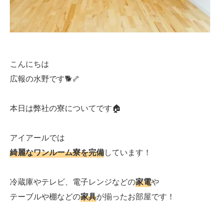
こんにちは
広報の水野です🐕🦴
本日は弊社の寮についてです🏠
アイアールでは
綺麗なワンルーム寮を完備
しています！
冷蔵庫やテレビ、電子レンジなどの
家電
や
テーブルや棚などの
家具
が揃ったお部屋です！