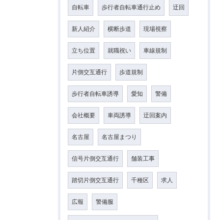
自転車
歩行者自転車通行止め
迂回
新人紹介
横断歩道
現場視察
立ち位置
就職祝い
車線規制
片側交互通行
歩道規制
歩行者自転車誘導
愛知
警備
会社概要
車両誘導
迂回案内
名古屋
名古屋まつり
信号片側交互通行
舗装工事
踏切片側交互通行
千種区
求人
広報
警備服