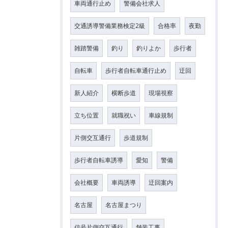
車両通行止め
警備会社求人
交通誘導警備業務検定2級
合格率
夜勤
雑踏警備
釣り
釣りよか
歩行者
自転車
歩行者自転車通行止め
迂回
新人紹介
横断歩道
現場視察
立ち位置
就職祝い
車線規制
片側交互通行
歩道規制
歩行者自転車誘導
愛知
警備
会社概要
車両誘導
迂回案内
名古屋
名古屋まつり
信号片側交互通行
舗装工事