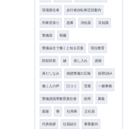
現場責任者
歩行者自転車迂回案内
列車見張り
急募
消化器
豆知識
警備員
制服
警備会社で働くと知る言葉
現任教育
防犯対策
鍵
差し入れ
資格
身だしなみ
雑踏警備の広報
採用Q&A
働く人の声
口コミ
営業
一般事務
警備員指導教育責任者
採用
募集
面接
寮
社用車
正社員
代表挨拶
社員紹介
事業案内