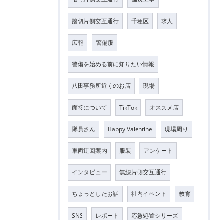
踏切片側交互通行
千種区
求人
広報
警備服
警備を始める前に知りたい情報
八田事務所近くのお店
現場
面接について
TikTok
オススメ店
隊員さん
Happy Valentine
現場周り
車両迂回案内
服装
アンケート
インタビュー
無線片側交互通行
ちょっとしたお話
社内イベント
教育
SNS
レポート
応急処置シリーズ