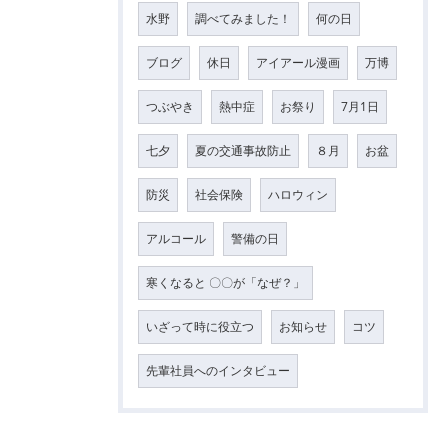
水野
調べてみました！
何の日
ブログ
休日
アイアール漫画
万博
つぶやき
熱中症
お祭り
7月1日
七夕
夏の交通事故防止
８月
お盆
防災
社会保険
ハロウィン
アルコール
警備の日
寒くなると 〇〇が「なぜ？」
いざって時に役立つ
お知らせ
コツ
先輩社員へのインタビュー