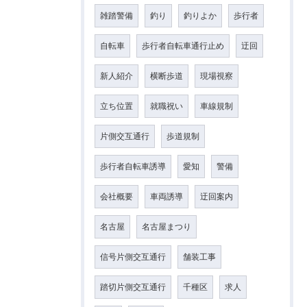
雑踏警備
釣り
釣りよか
歩行者
自転車
歩行者自転車通行止め
迂回
新人紹介
横断歩道
現場視察
立ち位置
就職祝い
車線規制
片側交互通行
歩道規制
歩行者自転車誘導
愛知
警備
会社概要
車両誘導
迂回案内
名古屋
名古屋まつり
信号片側交互通行
舗装工事
踏切片側交互通行
千種区
求人