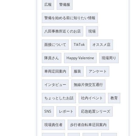
広報
警備服
警備を始める前に知りたい情報
八田事務所近くのお店
現場
面接について
TikTok
オススメ店
隊員さん
Happy Valentine
現場周り
車両迂回案内
服装
アンケート
インタビュー
無線片側交互通行
ちょっとしたお話
社内イベント
教育
SNS
レポート
応急処置シリーズ
現場責任者
歩行者自転車迂回案内