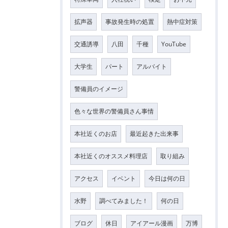
拡声器
事故発生時の処置
熱中症対策
交通誘導
八田
千種
YouTube
大学生
パート
アルバイト
警備員のイメージ
色々な世界の警備員さん事情
本社近くのお店
最近起きた出来事
本社近くのオススメ料理店
取り組み
アクセス
イベント
今日は何の日
水野
調べてみました！
何の日
ブログ
休日
アイアール漫画
万博