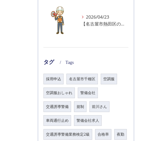
2026/04/23
【名古屋市熱田区の警備会社】GWの面接状況について！
タグ
Tags
採用申込
名古屋市千種区
空調服
空調服おしゃれ
警備会社
交通誘導警備
規制
前川さん
車両通行止め
警備会社求人
交通誘導警備業務検定2級
合格率
夜勤