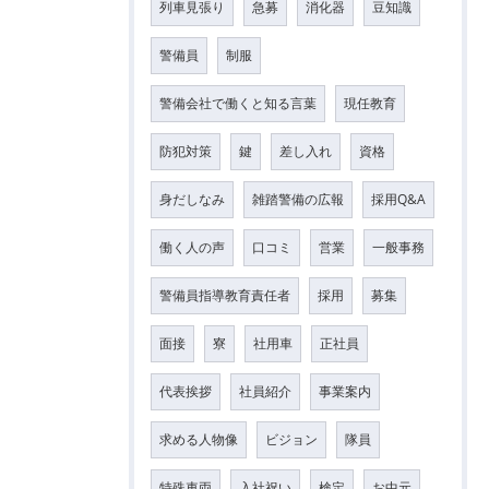
列車見張り
急募
消化器
豆知識
警備員
制服
警備会社で働くと知る言葉
現任教育
防犯対策
鍵
差し入れ
資格
身だしなみ
雑踏警備の広報
採用Q&A
働く人の声
口コミ
営業
一般事務
警備員指導教育責任者
採用
募集
面接
寮
社用車
正社員
代表挨拶
社員紹介
事業案内
求める人物像
ビジョン
隊員
特殊車両
入社祝い
検定
お中元