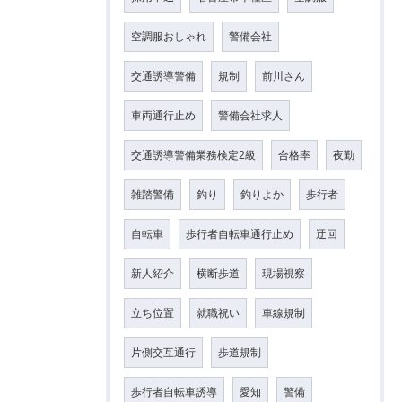
空調服おしゃれ
警備会社
交通誘導警備
規制
前川さん
車両通行止め
警備会社求人
交通誘導警備業務検定2級
合格率
夜勤
雑踏警備
釣り
釣りよか
歩行者
自転車
歩行者自転車通行止め
迂回
新人紹介
横断歩道
現場視察
立ち位置
就職祝い
車線規制
片側交互通行
歩道規制
歩行者自転車誘導
愛知
警備