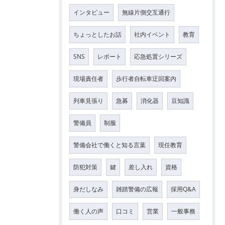
インタビュー
無線片側交互通行
ちょっとしたお話
社内イベント
教育
SNS
レポート
応急処置シリーズ
現場責任者
歩行者自転車迂回案内
列車見張り
急募
消化器
豆知識
警備員
制服
警備会社で働くと知る言葉
現任教育
防犯対策
鍵
差し入れ
資格
身だしなみ
雑踏警備の広報
採用Q&A
働く人の声
口コミ
営業
一般事務