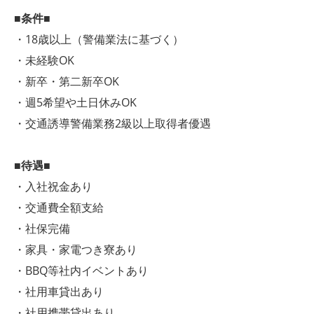
■条件■
・18歳以上（警備業法に基づく）
・未経験OK
・新卒・第二新卒OK
・週5希望や土日休みOK
・交通誘導警備業務2級以上取得者優遇
■待遇■
・入社祝金あり
・交通費全額支給
・社保完備
・家具・家電つき寮あり
・BBQ等社内イベントあり
・社用車貸出あり
・社用携帯貸出あり