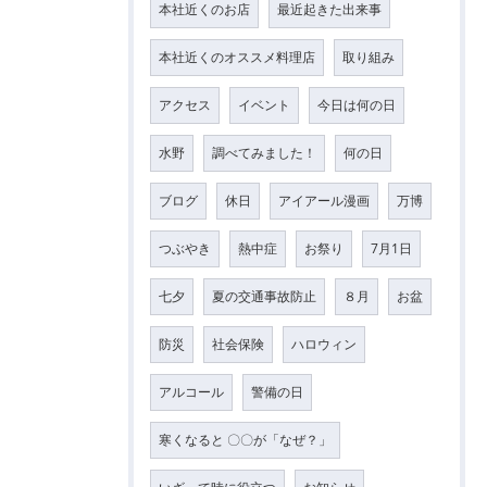
本社近くのお店
最近起きた出来事
本社近くのオススメ料理店
取り組み
アクセス
イベント
今日は何の日
水野
調べてみました！
何の日
ブログ
休日
アイアール漫画
万博
つぶやき
熱中症
お祭り
7月1日
七夕
夏の交通事故防止
８月
お盆
防災
社会保険
ハロウィン
アルコール
警備の日
寒くなると 〇〇が「なぜ？」