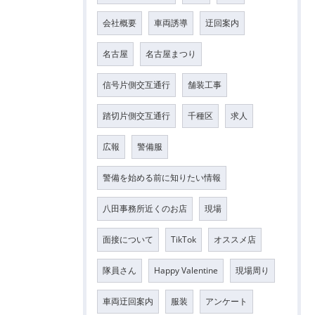
会社概要
車両誘導
迂回案内
名古屋
名古屋まつり
信号片側交互通行
舗装工事
踏切片側交互通行
千種区
求人
広報
警備服
警備を始める前に知りたい情報
八田事務所近くのお店
現場
面接について
TikTok
オススメ店
隊員さん
Happy Valentine
現場周り
車両迂回案内
服装
アンケート