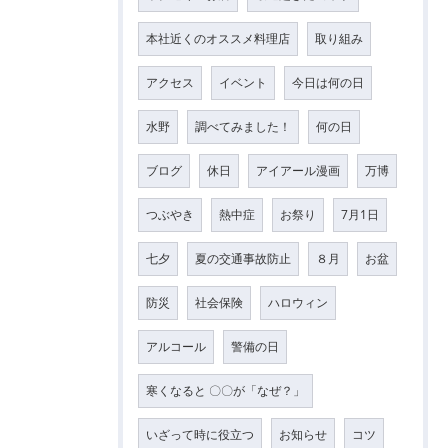
本社近くのオススメ料理店
取り組み
アクセス
イベント
今日は何の日
水野
調べてみました！
何の日
ブログ
休日
アイアール漫画
万博
つぶやき
熱中症
お祭り
7月1日
七夕
夏の交通事故防止
８月
お盆
防災
社会保険
ハロウィン
アルコール
警備の日
寒くなると 〇〇が「なぜ？」
いざって時に役立つ
お知らせ
コツ