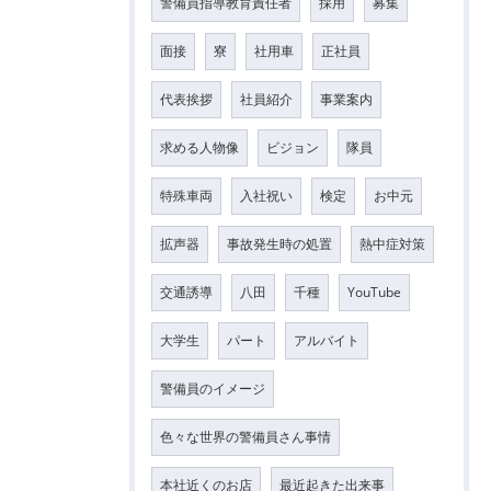
警備員指導教育責任者
採用
募集
面接
寮
社用車
正社員
代表挨拶
社員紹介
事業案内
求める人物像
ビジョン
隊員
特殊車両
入社祝い
検定
お中元
拡声器
事故発生時の処置
熱中症対策
交通誘導
八田
千種
YouTube
大学生
パート
アルバイト
警備員のイメージ
色々な世界の警備員さん事情
本社近くのお店
最近起きた出来事