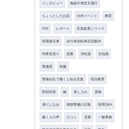
インタビュー
無線片側交互通行
ちょっとしたお話
社内イベント
教育
SNS
レポート
応急処置シリーズ
現場責任者
歩行者自転車迂回案内
列車見張り
急募
消化器
豆知識
警備員
制服
警備会社で働くと知る言葉
現任教育
防犯対策
鍵
差し入れ
資格
身だしなみ
雑踏警備の広報
採用Q&A
働く人の声
口コミ
営業
一般事務