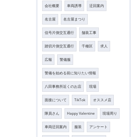
会社概要
車両誘導
迂回案内
名古屋
名古屋まつり
信号片側交互通行
舗装工事
踏切片側交互通行
千種区
求人
広報
警備服
警備を始める前に知りたい情報
八田事務所近くのお店
現場
面接について
TikTok
オススメ店
隊員さん
Happy Valentine
現場周り
車両迂回案内
服装
アンケート