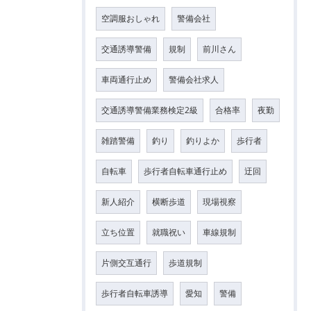
空調服おしゃれ
警備会社
交通誘導警備
規制
前川さん
車両通行止め
警備会社求人
交通誘導警備業務検定2級
合格率
夜勤
雑踏警備
釣り
釣りよか
歩行者
自転車
歩行者自転車通行止め
迂回
新人紹介
横断歩道
現場視察
立ち位置
就職祝い
車線規制
片側交互通行
歩道規制
歩行者自転車誘導
愛知
警備