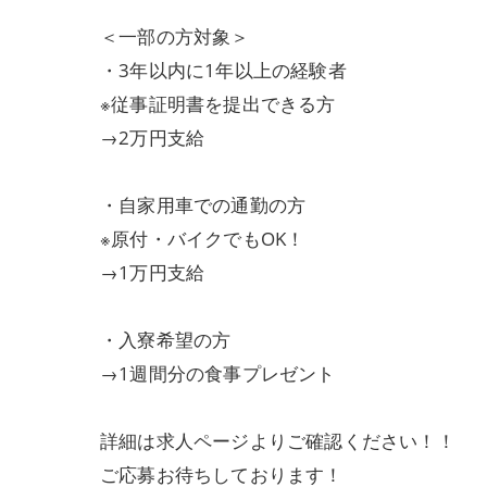
＜一部の方対象＞
・3年以内に1年以上の経験者
※従事証明書を提出できる方
→2万円支給
・自家用車での通勤の方
※原付・バイクでもOK！
→1万円支給
・入寮希望の方
→1週間分の食事プレゼント
詳細は求人ページよりご確認ください！！
ご応募お待ちしております！