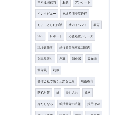
車両迂回案内
服装
アンケート
インタビュー
無線片側交互通行
ちょっとしたお話
社内イベント
教育
SNS
レポート
応急処置シリーズ
現場責任者
歩行者自転車迂回案内
列車見張り
急募
消化器
豆知識
警備員
制服
警備会社で働くと知る言葉
現任教育
防犯対策
鍵
差し入れ
資格
身だしなみ
雑踏警備の広報
採用Q&A