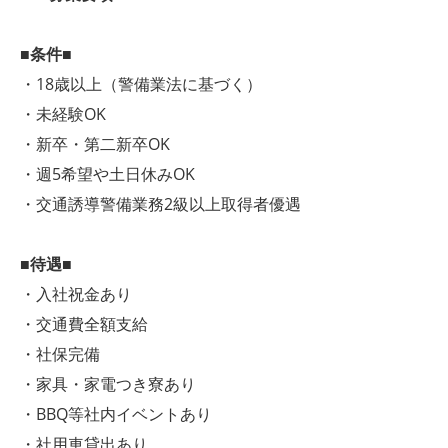
■条件■
・18歳以上（警備業法に基づく）
・未経験OK
・新卒・第二新卒OK
・週5希望や土日休みOK
・交通誘導警備業務2級以上取得者優遇
■待遇■
・入社祝金あり
・交通費全額支給
・社保完備
・家具・家電つき寮あり
・BBQ等社内イベントあり
・社用車貸出あり