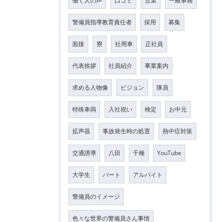
働く人の声
口コミ
営業
一般事務
警備員指導教育責任者
採用
募集
面接
寮
社用車
正社員
代表挨拶
社員紹介
事業案内
求める人物像
ビジョン
隊員
特殊車両
入社祝い
検定
お中元
拡声器
事故発生時の処置
熱中症対策
交通誘導
八田
千種
YouTube
大学生
パート
アルバイト
警備員のイメージ
色々な世界の警備員さん事情