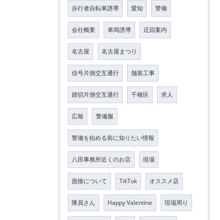
歩行者自転車誘導
愛知
警備
会社概要
車両誘導
迂回案内
名古屋
名古屋まつり
信号片側交互通行
舗装工事
踏切片側交互通行
千種区
求人
広報
警備服
警備を始める前に知りたい情報
八田事務所近くのお店
現場
面接について
TikTok
オススメ店
隊員さん
Happy Valentine
現場周り