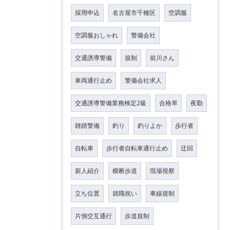
採用申込
名古屋市千種区
空調服
空調服おしゃれ
警備会社
交通誘導警備
規制
前川さん
車両通行止め
警備会社求人
交通誘導警備業務検定2級
合格率
夜勤
雑踏警備
釣り
釣りよか
歩行者
自転車
歩行者自転車通行止め
迂回
新人紹介
横断歩道
現場視察
立ち位置
就職祝い
車線規制
片側交互通行
歩道規制