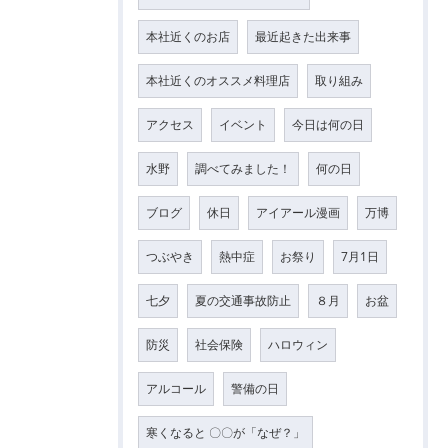
本社近くのお店
最近起きた出来事
本社近くのオススメ料理店
取り組み
アクセス
イベント
今日は何の日
水野
調べてみました！
何の日
ブログ
休日
アイアール漫画
万博
つぶやき
熱中症
お祭り
7月1日
七夕
夏の交通事故防止
８月
お盆
防災
社会保険
ハロウィン
アルコール
警備の日
寒くなると 〇〇が「なぜ？」