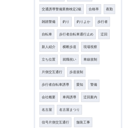
交通誘導警備業務検定2級
合格率
夜勤
雑踏警備
釣り
釣りよか
歩行者
自転車
歩行者自転車通行止め
迂回
新人紹介
横断歩道
現場視察
立ち位置
就職祝い
車線規制
片側交互通行
歩道規制
歩行者自転車誘導
愛知
警備
会社概要
車両誘導
迂回案内
名古屋
名古屋まつり
信号片側交互通行
舗装工事