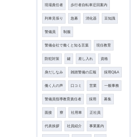
現場責任者
歩行者自転車迂回案内
列車見張り
急募
消化器
豆知識
警備員
制服
警備会社で働くと知る言葉
現任教育
防犯対策
鍵
差し入れ
資格
身だしなみ
雑踏警備の広報
採用Q&A
働く人の声
口コミ
営業
一般事務
警備員指導教育責任者
採用
募集
面接
寮
社用車
正社員
代表挨拶
社員紹介
事業案内