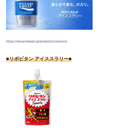
https://pocarisweat.jp/products/iceslurry/
■リポビタン アイススラリー■