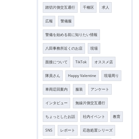
踏切片側交互通行
千種区
求人
広報
警備服
警備を始める前に知りたい情報
八田事務所近くのお店
現場
面接について
TikTok
オススメ店
隊員さん
Happy Valentine
現場周り
車両迂回案内
服装
アンケート
インタビュー
無線片側交互通行
ちょっとしたお話
社内イベント
教育
SNS
レポート
応急処置シリーズ