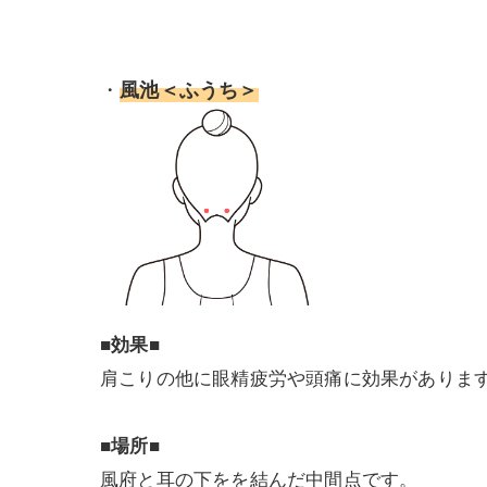
・
風池＜ふうち＞
■効果■
肩こりの他に眼精疲労や頭痛に効果がありま
■場所■
風府と耳の下をを結んだ中間点です。