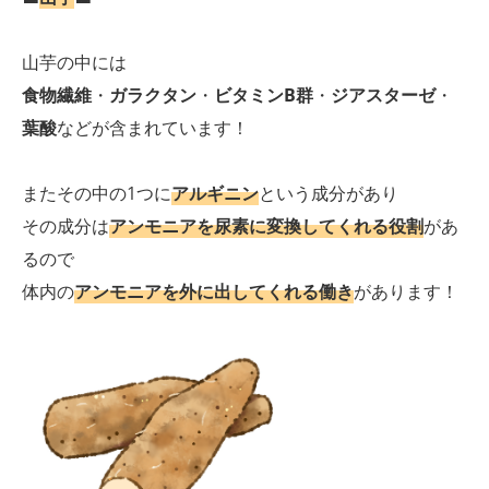
山芋の中には
食物繊維
・
ガラクタン
・
ビタミンB群
・
ジアスターゼ
・
葉酸
などが含まれています！
またその中の1つに
アルギニン
という成分があり
その成分は
アンモニアを尿素に変換してくれる役割
があ
るので
体内の
アンモニアを外に出してくれる働き
があります！