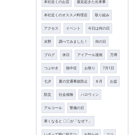
本社近くのお店
最近起きた出来事
本社近くのオススメ料理店
取り組み
アクセス
イベント
今日は何の日
水野
調べてみました！
何の日
ブログ
休日
アイアール漫画
万博
つぶやき
熱中症
お祭り
7月1日
七夕
夏の交通事故防止
８月
お盆
防災
社会保険
ハロウィン
アルコール
警備の日
寒くなると 〇〇が「なぜ？」
いざって時に役立つ
お知らせ
コツ