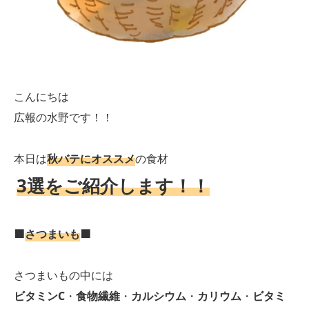
こんにちは
広報の水野です！！
本日は
秋バテにオススメ
の食材
3選をご紹介します！！
🟫
さつまいも
🟫
さつまいもの中には
ビタミンC
・
食物繊維
・
カルシウム
・
カリウム
・
ビタミ