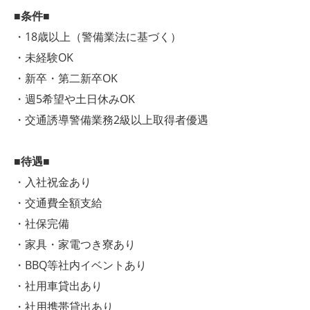
■条件■
・18歳以上（警備業法に基づく）
・未経験OK
・新卒・第二新卒OK
・週5希望や土日休みOK
・交通誘導警備業務2級以上取得者優遇
■待遇■
・入社祝金あり
・交通費全額支給
・社保完備
・家具・家電つき寮あり
・BBQ等社内イベントあり
・社用車貸出あり
・社用携帯貸出あり