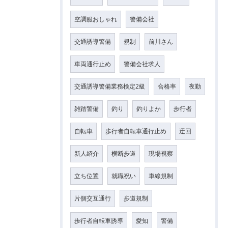
空調服おしゃれ
警備会社
交通誘導警備
規制
前川さん
車両通行止め
警備会社求人
交通誘導警備業務検定2級
合格率
夜勤
雑踏警備
釣り
釣りよか
歩行者
自転車
歩行者自転車通行止め
迂回
新人紹介
横断歩道
現場視察
立ち位置
就職祝い
車線規制
片側交互通行
歩道規制
歩行者自転車誘導
愛知
警備