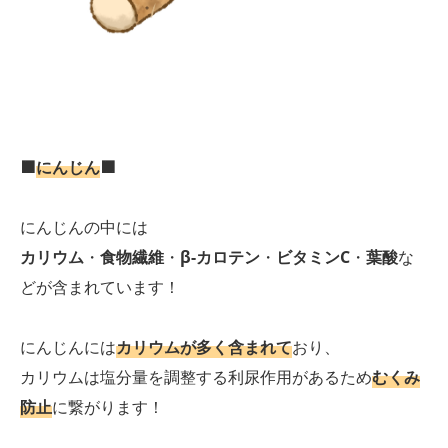
🟫
にんじん
🟫
にんじんの中には
カリウム
・
食物繊維
・
β-カロテン
・
ビタミンC
・
葉酸
な
どが含まれています！
にんじんには
カリウムが多く含まれて
おり、
カリウムは塩分量を調整する利尿作用があるため
むくみ
防止
に繋がります！