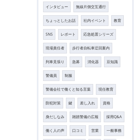
インタビュー
無線片側交互通行
ちょっとしたお話
社内イベント
教育
SNS
レポート
応急処置シリーズ
現場責任者
歩行者自転車迂回案内
列車見張り
急募
消化器
豆知識
警備員
制服
警備会社で働くと知る言葉
現任教育
防犯対策
鍵
差し入れ
資格
身だしなみ
雑踏警備の広報
採用Q&A
働く人の声
口コミ
営業
一般事務