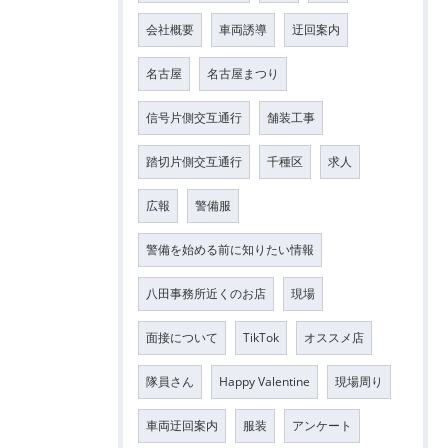
会社概要
車両誘導
迂回案内
名古屋
名古屋まつり
信号片側交互通行
舗装工事
踏切片側交互通行
千種区
求人
広報
警備服
警備を始める前に知りたい情報
八田事務所近くのお店
現場
面接について
TikTok
オススメ店
隊員さん
Happy Valentine
現場周り
車両迂回案内
服装
アンケート