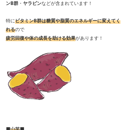
ンB群
・
ヤラピン
などが含まれています！
特に
ビタミンB群は糖質や脂質のエネルギーに変えてく
れる
ので
疲労回復や体の成長を助ける効果
があります！
🟫
山芋
🟫