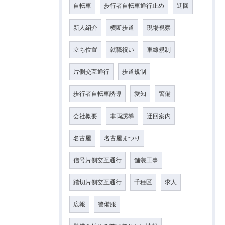
自転車
歩行者自転車通行止め
迂回
新人紹介
横断歩道
現場視察
立ち位置
就職祝い
車線規制
片側交互通行
歩道規制
歩行者自転車誘導
愛知
警備
会社概要
車両誘導
迂回案内
名古屋
名古屋まつり
信号片側交互通行
舗装工事
踏切片側交互通行
千種区
求人
広報
警備服