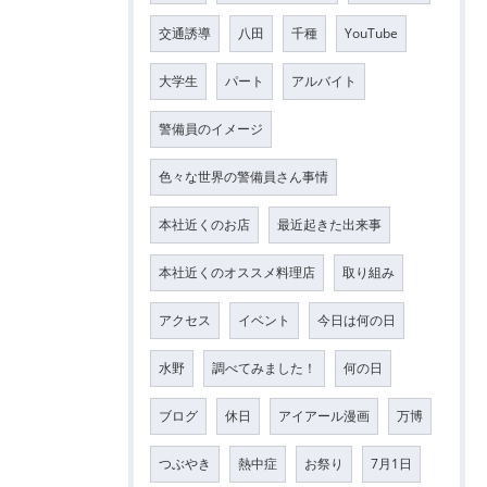
交通誘導
八田
千種
YouTube
大学生
パート
アルバイト
警備員のイメージ
色々な世界の警備員さん事情
本社近くのお店
最近起きた出来事
本社近くのオススメ料理店
取り組み
アクセス
イベント
今日は何の日
水野
調べてみました！
何の日
ブログ
休日
アイアール漫画
万博
つぶやき
熱中症
お祭り
7月1日