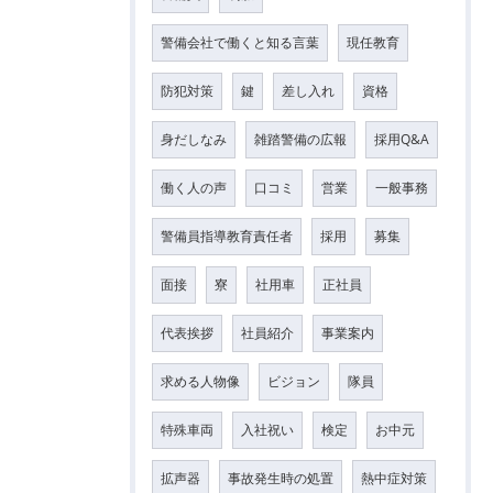
警備会社で働くと知る言葉
現任教育
防犯対策
鍵
差し入れ
資格
身だしなみ
雑踏警備の広報
採用Q&A
働く人の声
口コミ
営業
一般事務
警備員指導教育責任者
採用
募集
面接
寮
社用車
正社員
代表挨拶
社員紹介
事業案内
求める人物像
ビジョン
隊員
特殊車両
入社祝い
検定
お中元
拡声器
事故発生時の処置
熱中症対策