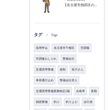
【名古屋市熱田区の警備会社】GWの面接状況について！
タグ
Tags
採用申込
名古屋市千種区
空調服
空調服おしゃれ
警備会社
交通誘導警備
規制
前川さん
車両通行止め
警備会社求人
交通誘導警備業務検定2級
合格率
夜勤
雑踏警備
釣り
釣りよか
歩行者