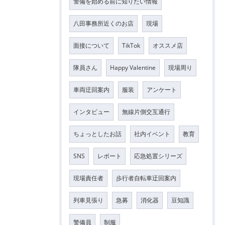
警備を始める前に知りたい情報
八田事務所近くのお店
現場
面接について
TikTok
オススメ店
隊員さん
Happy Valentine
現場周り
車両迂回案内
服装
アンケート
インタビュー
無線片側交互通行
ちょっとしたお話
社内イベント
教育
SNS
レポート
応急処置シリーズ
現場責任者
歩行者自転車迂回案内
列車見張り
急募
消化器
豆知識
警備員
制服