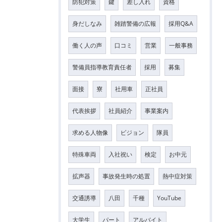
防犯対策
鍵
差し入れ
資格
身だしなみ
雑踏警備の広報
採用Q&A
働く人の声
口コミ
営業
一般事務
警備員指導教育責任者
採用
募集
面接
寮
社用車
正社員
代表挨拶
社員紹介
事業案内
求める人物像
ビジョン
隊員
特殊車両
入社祝い
検定
お中元
拡声器
事故発生時の処置
熱中症対策
交通誘導
八田
千種
YouTube
大学生
パート
アルバイト