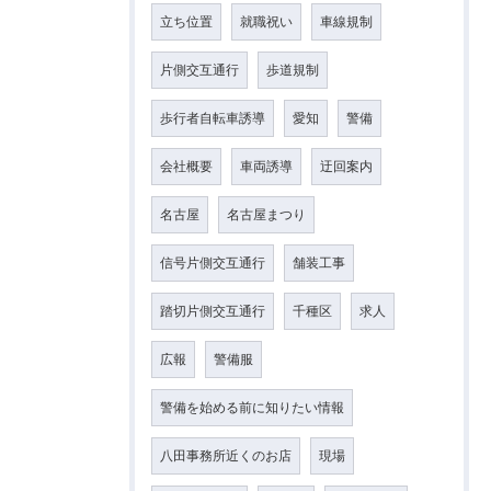
立ち位置
就職祝い
車線規制
片側交互通行
歩道規制
歩行者自転車誘導
愛知
警備
会社概要
車両誘導
迂回案内
名古屋
名古屋まつり
信号片側交互通行
舗装工事
踏切片側交互通行
千種区
求人
広報
警備服
警備を始める前に知りたい情報
八田事務所近くのお店
現場