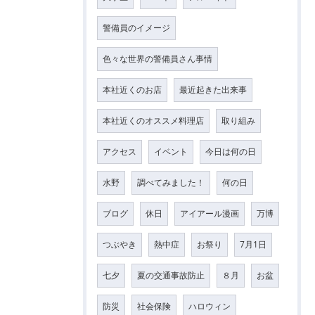
警備員のイメージ
色々な世界の警備員さん事情
本社近くのお店
最近起きた出来事
本社近くのオススメ料理店
取り組み
アクセス
イベント
今日は何の日
水野
調べてみました！
何の日
ブログ
休日
アイアール漫画
万博
つぶやき
熱中症
お祭り
7月1日
七夕
夏の交通事故防止
８月
お盆
防災
社会保険
ハロウィン