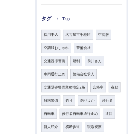
タグ
Tags
採用申込
名古屋市千種区
空調服
空調服おしゃれ
警備会社
交通誘導警備
規制
前川さん
車両通行止め
警備会社求人
交通誘導警備業務検定2級
合格率
夜勤
雑踏警備
釣り
釣りよか
歩行者
自転車
歩行者自転車通行止め
迂回
新人紹介
横断歩道
現場視察