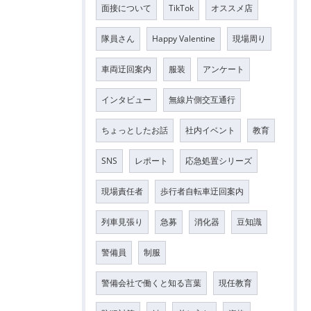
面接について
TikTok
オススメ店
隊員さん
Happy Valentine
現場周り
車両迂回案内
服装
アンケート
インタビュー
無線片側交互通行
ちょっとしたお話
社内イベント
教育
SNS
レポート
応急処置シリーズ
現場責任者
歩行者自転車迂回案内
列車見張り
急募
消化器
豆知識
警備員
制服
警備会社で働くと知る言葉
現任教育