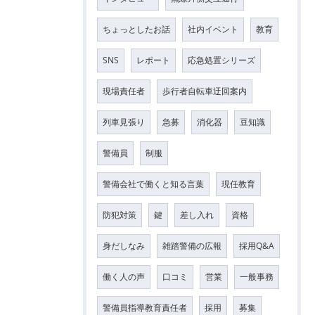
ちょっとしたお話
社内イベント
教育
SNS
レポート
応急処置シリーズ
現場責任者
歩行者自転車迂回案内
列車見張り
急募
消化器
豆知識
警備員
制服
警備会社で働くと知る言葉
現任教育
防犯対策
鍵
差し入れ
資格
身だしなみ
雑踏警備の広報
採用Q&A
働く人の声
口コミ
営業
一般事務
警備員指導教育責任者
採用
募集