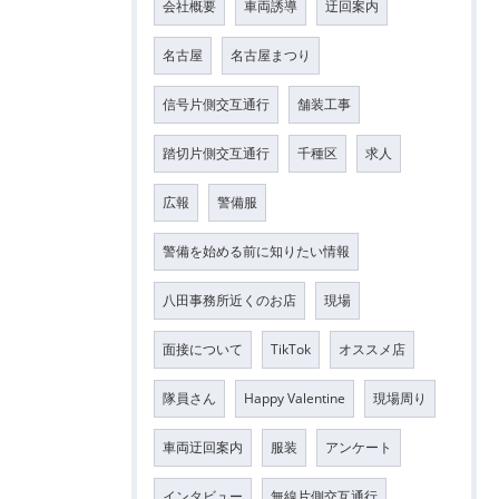
会社概要
車両誘導
迂回案内
名古屋
名古屋まつり
信号片側交互通行
舗装工事
踏切片側交互通行
千種区
求人
広報
警備服
警備を始める前に知りたい情報
八田事務所近くのお店
現場
面接について
TikTok
オススメ店
隊員さん
Happy Valentine
現場周り
車両迂回案内
服装
アンケート
インタビュー
無線片側交互通行