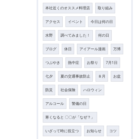
本社近くのオススメ料理店
取り組み
アクセス
イベント
今日は何の日
水野
調べてみました！
何の日
ブログ
休日
アイアール漫画
万博
つぶやき
熱中症
お祭り
7月1日
七夕
夏の交通事故防止
８月
お盆
防災
社会保険
ハロウィン
アルコール
警備の日
寒くなると 〇〇が「なぜ？」
いざって時に役立つ
お知らせ
コツ