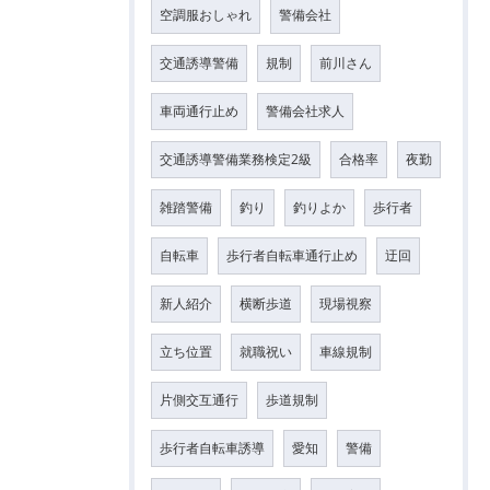
空調服おしゃれ
警備会社
交通誘導警備
規制
前川さん
車両通行止め
警備会社求人
交通誘導警備業務検定2級
合格率
夜勤
雑踏警備
釣り
釣りよか
歩行者
自転車
歩行者自転車通行止め
迂回
新人紹介
横断歩道
現場視察
立ち位置
就職祝い
車線規制
片側交互通行
歩道規制
歩行者自転車誘導
愛知
警備