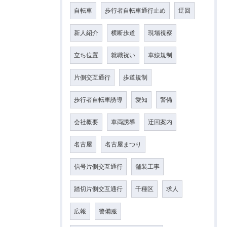
自転車
歩行者自転車通行止め
迂回
新人紹介
横断歩道
現場視察
立ち位置
就職祝い
車線規制
片側交互通行
歩道規制
歩行者自転車誘導
愛知
警備
会社概要
車両誘導
迂回案内
名古屋
名古屋まつり
信号片側交互通行
舗装工事
踏切片側交互通行
千種区
求人
広報
警備服