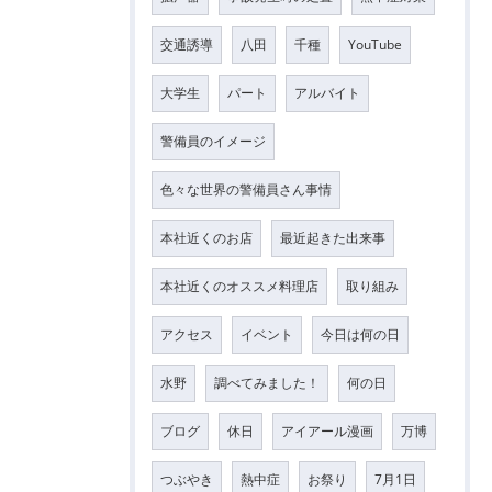
交通誘導
八田
千種
YouTube
大学生
パート
アルバイト
警備員のイメージ
色々な世界の警備員さん事情
本社近くのお店
最近起きた出来事
本社近くのオススメ料理店
取り組み
アクセス
イベント
今日は何の日
水野
調べてみました！
何の日
ブログ
休日
アイアール漫画
万博
つぶやき
熱中症
お祭り
7月1日