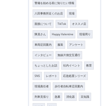
警備を始める前に知りたい情報
八田事務所近くのお店
現場
面接について
TikTok
オススメ店
隊員さん
Happy Valentine
現場周り
車両迂回案内
服装
アンケート
インタビュー
無線片側交互通行
ちょっとしたお話
社内イベント
教育
SNS
レポート
応急処置シリーズ
現場責任者
歩行者自転車迂回案内
列車見張り
急募
消化器
豆知識