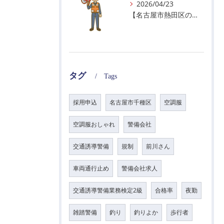
2026/04/23
【名古屋市熱田区の警備会社】GWの面接状況について！
タグ
Tags
採用申込
名古屋市千種区
空調服
空調服おしゃれ
警備会社
交通誘導警備
規制
前川さん
車両通行止め
警備会社求人
交通誘導警備業務検定2級
合格率
夜勤
雑踏警備
釣り
釣りよか
歩行者