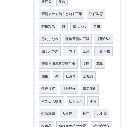
警備員
制服
警備会社で働くと知る言葉
現任教育
防犯対策
鍵
差し入れ
資格
身だしなみ
雑踏警備の広報
採用Q&A
働く人の声
口コミ
営業
一般事務
警備員指導教育責任者
採用
募集
面接
寮
社用車
正社員
代表挨拶
社員紹介
事業案内
求める人物像
ビジョン
隊員
特殊車両
入社祝い
検定
お中元
拡声器
事故発生時の処置
熱中症対策