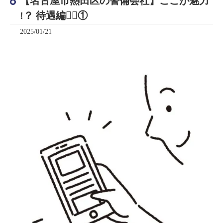
【名古屋市熱田区の警備会社】ここが魅力
!？ 待遇編🕵🏻①
2025/01/21