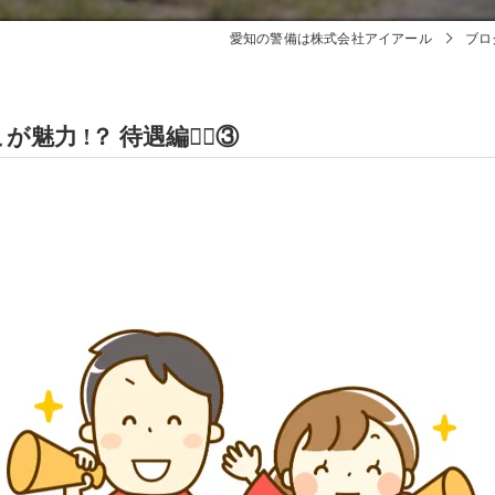
愛知の警備は株式会社アイアール
ブロ
力 !？ 待遇編🕵🏻③