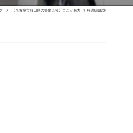
グ
【名古屋市熱田区の警備会社】ここが魅力 !？ 待遇編🕵🏻③