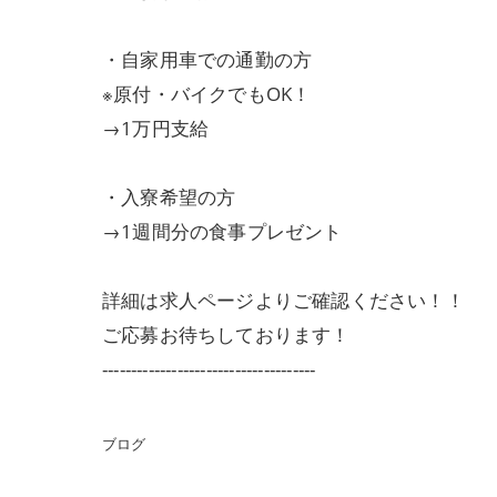
・自家用車での通勤の方
※原付・バイクでもOK！
→1万円支給
・入寮希望の方
→1週間分の食事プレゼント
詳細は求人ページよりご確認ください！！
ご応募お待ちしております！
-------------------------------------
ブログ