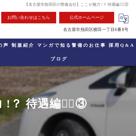
【名古屋市熱田区の警備会社】ここが魅力 !？ 待遇編🕵🏻③
お問い合わせはこちら
公式ホームページ
名古屋市熱田区横田一丁目6番8号
の声
制服紹介
マンガで知る警備のお仕事
採用Q&A
ブログ
 待遇編🕵🏻③