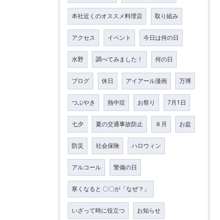
本社近くのオススメ料理店
取り組み
アクセス
イベント
今日は何の日
水野
調べてみました！
何の日
ブログ
休日
アイアール漫画
万博
つぶやき
熱中症
お祭り
7月1日
七夕
夏の交通事故防止
８月
お盆
防災
社会保険
ハロウィン
アルコール
警備の日
寒くなると 〇〇が「なぜ？」
いざって時に役立つ
お知らせ