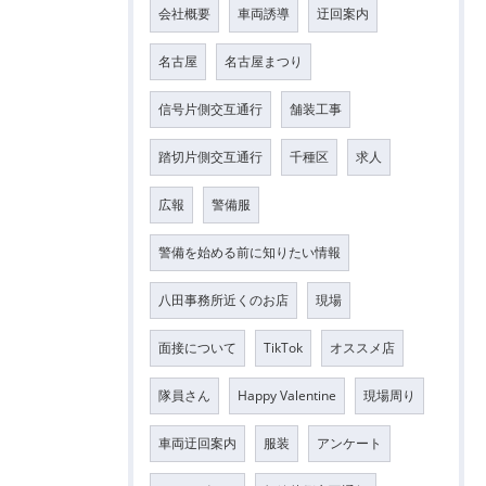
会社概要
車両誘導
迂回案内
名古屋
名古屋まつり
信号片側交互通行
舗装工事
踏切片側交互通行
千種区
求人
広報
警備服
警備を始める前に知りたい情報
八田事務所近くのお店
現場
面接について
TikTok
オススメ店
隊員さん
Happy Valentine
現場周り
車両迂回案内
服装
アンケート