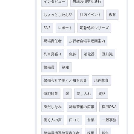
インタビュー
無線片側交互通行
ちょっとしたお話
社内イベント
教育
SNS
レポート
応急処置シリーズ
現場責任者
歩行者自転車迂回案内
列車見張り
急募
消化器
豆知識
警備員
制服
警備会社で働くと知る言葉
現任教育
防犯対策
鍵
差し入れ
資格
身だしなみ
雑踏警備の広報
採用Q&A
働く人の声
口コミ
営業
一般事務
警備員指導教育責任者
採用
募集