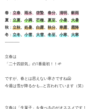
春
：
立春
、
雨水
、
啓蟄
、
春分
、
清明
、
穀雨
夏
：
立夏
、
小満
、
芒種
、
夏至
、
小暑
、
大暑
秋
：
立秋
、
処暑
、
白露
、
秋分
、
寒露
、
霜降
冬
：
立冬
、
小雪
、
大雪
、
冬至
、
小寒
、
大寒
------------
立春は
「二十四節気」の1番最初！！🌱
ですが、春とは思えない寒さですね🥶
今週は雪が降るかも...と言われています（笑）
立春は「生菓子」を食べるのがオススメです！