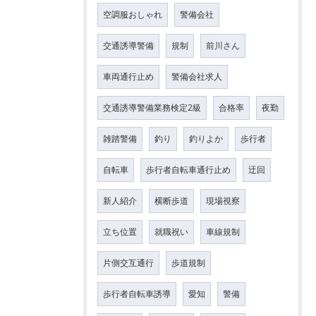
空調服おしゃれ
警備会社
交通誘導警備
規制
前川さん
車両通行止め
警備会社求人
交通誘導警備業務検定2級
合格率
夜勤
雑踏警備
釣り
釣りよか
歩行者
自転車
歩行者自転車通行止め
迂回
新人紹介
横断歩道
現場視察
立ち位置
就職祝い
車線規制
片側交互通行
歩道規制
歩行者自転車誘導
愛知
警備