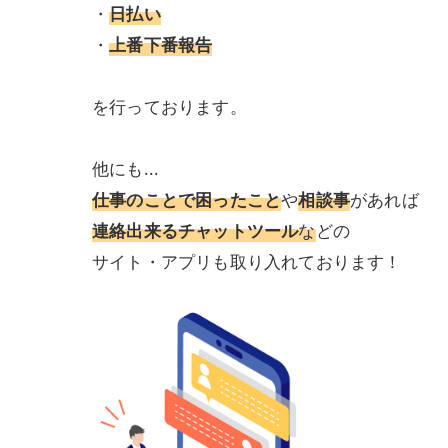
・
日払い
・
上番下番報告
を行っております。
他にも...
仕事のことで困ったこと
や
相談事
があれば
連絡出来るチャットツール
な
どの
サイト・アプリも取り入れております！