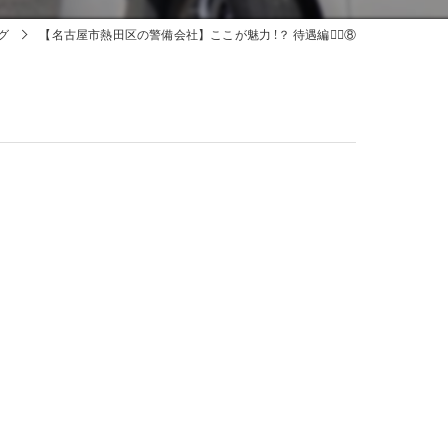
グ
【名古屋市熱田区の警備会社】ここが魅力 !？ 待遇編🕵🏻⑧