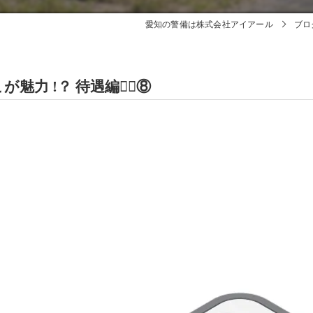
愛知の警備は株式会社アイアール
ブロ
力 !？ 待遇編🕵🏻⑧