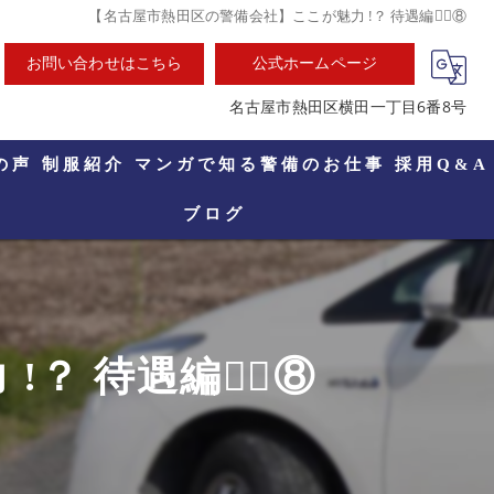
【名古屋市熱田区の警備会社】ここが魅力 !？ 待遇編🕵🏻⑧
お問い合わせはこちら
公式ホームページ
名古屋市熱田区横田一丁目6番8号
の声
制服紹介
マンガで知る警備のお仕事
採用Q&A
ブログ
 待遇編🕵🏻⑧