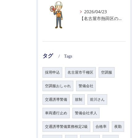
2026/04/23
【名古屋市熱田区の警備会社】GWの面接状況について！
タグ
Tags
採用申込
名古屋市千種区
空調服
空調服おしゃれ
警備会社
交通誘導警備
規制
前川さん
車両通行止め
警備会社求人
交通誘導警備業務検定2級
合格率
夜勤