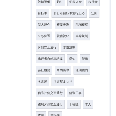
雑踏警備
釣り
釣りよか
歩行者
自転車
歩行者自転車通行止め
迂回
新人紹介
横断歩道
現場視察
立ち位置
就職祝い
車線規制
片側交互通行
歩道規制
歩行者自転車誘導
愛知
警備
会社概要
車両誘導
迂回案内
名古屋
名古屋まつり
信号片側交互通行
舗装工事
踏切片側交互通行
千種区
求人
広報
警備服