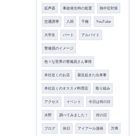
拡声器
事故発生時の処置
熱中症対策
交通誘導
八田
千種
YouTube
大学生
パート
アルバイト
警備員のイメージ
色々な世界の警備員さん事情
本社近くのお店
最近起きた出来事
本社近くのオススメ料理店
取り組み
アクセス
イベント
今日は何の日
水野
調べてみました！
何の日
ブログ
休日
アイアール漫画
万博