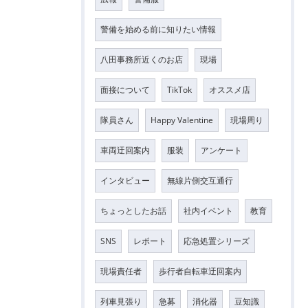
警備を始める前に知りたい情報
八田事務所近くのお店
現場
面接について
TikTok
オススメ店
隊員さん
Happy Valentine
現場周り
車両迂回案内
服装
アンケート
インタビュー
無線片側交互通行
ちょっとしたお話
社内イベント
教育
SNS
レポート
応急処置シリーズ
現場責任者
歩行者自転車迂回案内
列車見張り
急募
消化器
豆知識