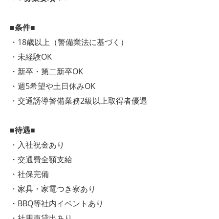
■条件■
・18歳以上（警備業法に基づく）
・未経験OK
・新卒・第二新卒OK
・週5希望や土日休みOK
・交通誘導警備業務2級以上取得者優遇
■待遇■
・入社祝金あり
・交通費全額支給
・社保完備
・家具・家電つき寮あり
・BBQ等社内イベントあり
・社用車貸出あり