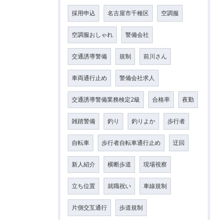
採用申込
名古屋市千種区
空調服
空調服おしゃれ
警備会社
交通誘導警備
規制
前川さん
車両通行止め
警備会社求人
交通誘導警備業務検定2級
合格率
夜勤
雑踏警備
釣り
釣りよか
歩行者
自転車
歩行者自転車通行止め
迂回
新人紹介
横断歩道
現場視察
立ち位置
就職祝い
車線規制
片側交互通行
歩道規制