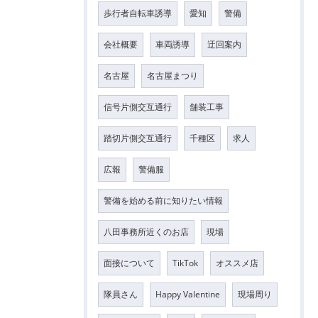
歩行者自転車誘導
愛知
警備
会社概要
車両誘導
迂回案内
名古屋
名古屋まつり
信号片側交互通行
舗装工事
踏切片側交互通行
千種区
求人
広報
警備服
警備を始める前に知りたい情報
八田事務所近くのお店
現場
面接について
TikTok
オススメ店
隊員さん
Happy Valentine
現場周り