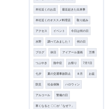
本社近くのお店
最近起きた出来事
本社近くのオススメ料理店
取り組み
アクセス
イベント
今日は何の日
水野
調べてみました！
何の日
ブログ
休日
アイアール漫画
万博
つぶやき
熱中症
お祭り
7月1日
七夕
夏の交通事故防止
８月
お盆
防災
社会保険
ハロウィン
アルコール
警備の日
寒くなると 〇〇が「なぜ？」