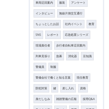
車両迂回案内
服装
アンケート
インタビュー
無線片側交互通行
ちょっとしたお話
社内イベント
教育
SNS
レポート
応急処置シリーズ
現場責任者
歩行者自転車迂回案内
列車見張り
急募
消化器
豆知識
警備員
制服
警備会社で働くと知る言葉
現任教育
防犯対策
鍵
差し入れ
資格
身だしなみ
雑踏警備の広報
採用Q&A