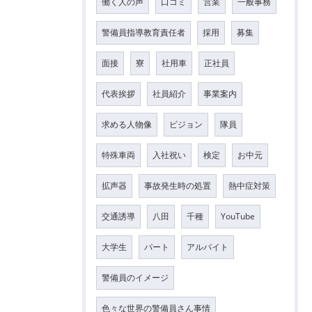
働く人の声
口コミ
営業
一般事務
警備員指導教育責任者
採用
募集
面接
寮
社用車
正社員
代表挨拶
社員紹介
事業案内
求める人物像
ビジョン
隊員
特殊車両
入社祝い
検定
お中元
拡声器
事故発生時の処置
熱中症対策
交通誘導
八田
千種
YouTube
大学生
パート
アルバイト
警備員のイメージ
色々な世界の警備員さん事情